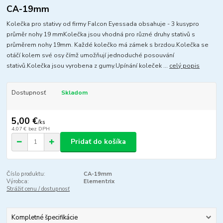
CA-19mm
Kolečka pro stativy od firmy Falcon Eyessada obsahuje - 3 kusypro
průměr nohy 19 mmKolečka jsou vhodná pro různé druhy stativů s
průměrem nohy 19mm. Každé kolečko má zámek s brzdou.Kolečka se
otáčí kolem své osy čímž umožňují jednoduché posouvání
stativů.Kolečka jsou vyrobena z gumy.Upínání koleček ...
celý popis
Dostupnosť
Skladom
5,00 €
/
ks
4,07 €
bez DPH
Pridať do košíka
Číslo produktu:
CA-19mm
Výrobca:
Elementrix
Strážiť cenu / dostupnosť
Kompletné špecifikácie