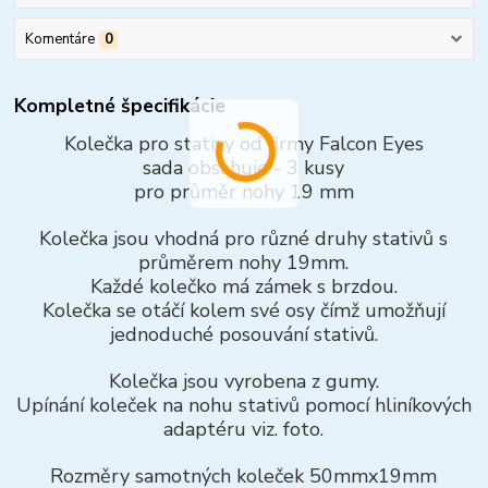
Komentáre
0
Kompletné špecifikácie
Kolečka pro stativy od firmy Falcon Eyes
sada obsahuje - 3 kusy
pro průměr nohy 19 mm
Kolečka jsou vhodná pro různé druhy stativů s
průměrem nohy 19mm.
Každé kolečko má zámek s brzdou.
Kolečka se otáčí kolem své osy čímž umožňují
jednoduché posouvání stativů.
Kolečka jsou vyrobena z gumy.
Upínání koleček na nohu stativů pomocí hliníkových
adaptéru viz. foto.
Rozměry samotných koleček 50mmx19mm