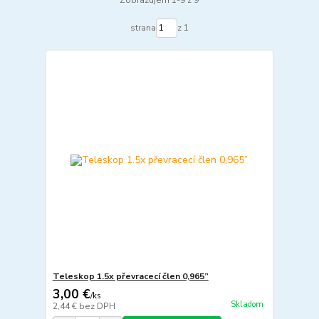
Zobrazujem 1-9 z 9
strana
z 1
Teleskop 1.5x převracecí člen 0,965”
3,00 €
/
ks
Skladom
2,44 €
bez DPH