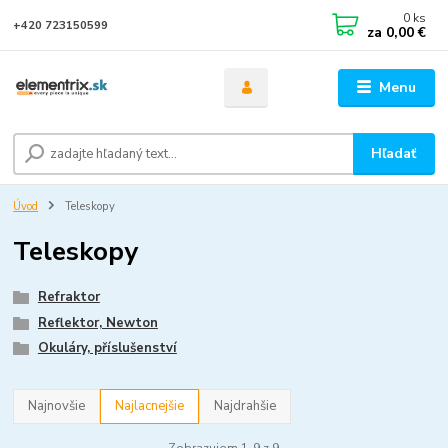
0
ks
+420 723150599
za
0,00 €
Menu
Hľadať
Úvod
Teleskopy
Teleskopy
Refraktor
Reflektor, Newton
Okuláry, příslušenství
Najnovšie
Najlacnejšie
Najdrahšie