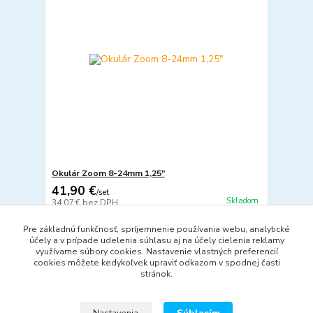
Okulár Zoom 8-24mm 1,25″
41,90 €
/
set
Skladom
34,07 €
bez DPH
Pridať do košíka
Pre základnú funkčnosť, spríjemnenie používania webu, analytické
účely a v prípade udelenia súhlasu aj na účely cielenia reklamy
využívame súbory cookies. Nastavenie vlastných preferencií
cookies môžete kedykoľvek upraviť odkazom v spodnej časti
strana
z 1
stránok.