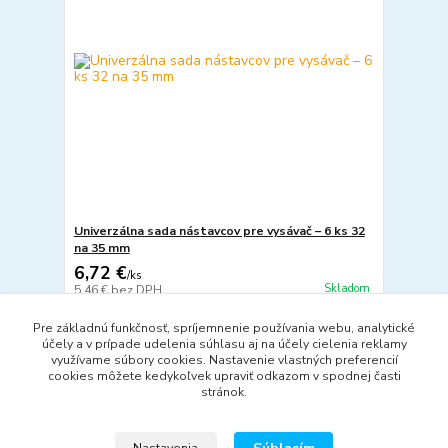
Univerzálna sada nástavcov pre vysávač – 6 ks 32
na 35 mm
6,72 €
/
ks
Skladom
5,46 €
bez DPH
Pridať do košíka
Pre základnú funkčnosť, spríjemnenie používania webu, analytické
účely a v prípade udelenia súhlasu aj na účely cielenia reklamy
využívame súbory cookies. Nastavenie vlastných preferencií
cookies môžete kedykoľvek upraviť odkazom v spodnej časti
strana
z 1
stránok.