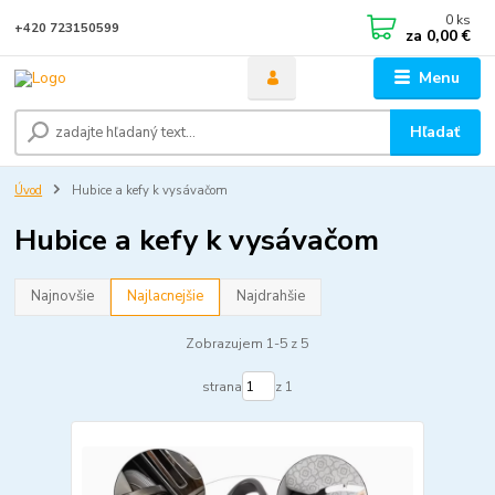
0
ks
+420 723150599
za
0,00 €
Menu
Hľadať
Úvod
Hubice a kefy k vysávačom
Hubice a kefy k vysávačom
Najnovšie
Najlacnejšie
Najdrahšie
Zobrazujem 1-5 z 5
strana
z 1