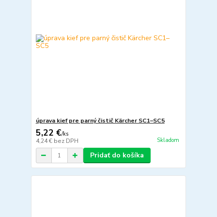
úprava kief pre parný čistič Kärcher SC1–SC5
5,22 €
/
ks
Skladom
4,24 €
bez DPH
Pridať do košíka