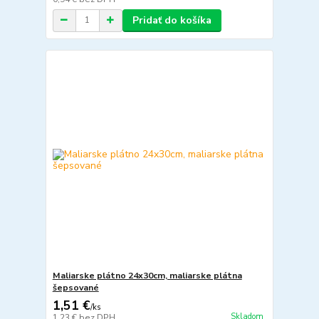
Pridať do košíka
Maliarske plátno 24x30cm, maliarske plátna
šepsované
1,51 €
/
ks
Skladom
1,23 €
bez DPH