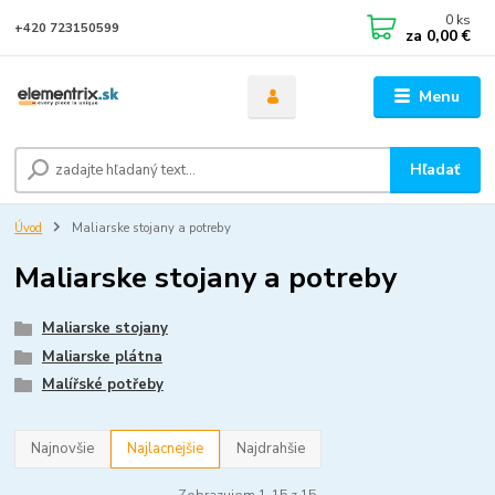
0
ks
+420 723150599
za
0,00 €
Menu
Hľadať
Úvod
Maliarske stojany a potreby
Maliarske stojany a potreby
Maliarske stojany
Maliarske plátna
Malířské potřeby
Najnovšie
Najlacnejšie
Najdrahšie