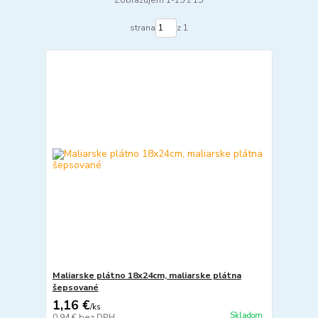
Zobrazujem 1-15 z 15
strana
z 1
Maliarske plátno 18x24cm, maliarske plátna
šepsované
1,16 €
/
ks
Skladom
0,94 €
bez DPH