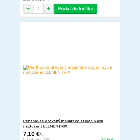
Pridať do košíka
Penthouse drevený maliarske stojan 63cm
nezložený ELEMENTRIX
7,10 €
/
ks
Skladom
5,77 €
bez DPH