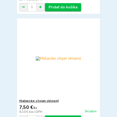
Pridať do košíka
Maliarske stojan sklopný
7,50 €
/
ks
Skladom
6,10 €
bez DPH