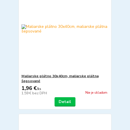
Maliarske plátno 30x40cm, maliarske plátna
šepsované
1,96 €
/
ks
Nie je skladom
1,59 €
bez DPH
Detail