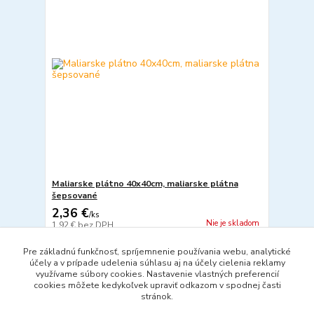
Maliarske plátno 40x40cm, maliarske plátna
šepsované
2,36 €
/
ks
Nie je skladom
1,92 €
bez DPH
Detail
Pre základnú funkčnosť, spríjemnenie používania webu, analytické
účely a v prípade udelenia súhlasu aj na účely cielenia reklamy
využívame súbory cookies. Nastavenie vlastných preferencií
cookies môžete kedykoľvek upraviť odkazom v spodnej časti
strana
z 1
stránok.