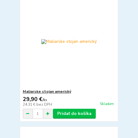
Maliarske stojan americký
29,90 €
/
ks
Skladom
24,31 €
bez DPH
Pridať do košíka