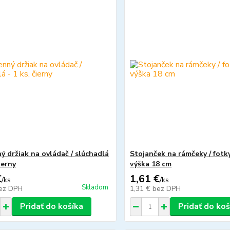
ý držiak na ovládač / slúchadlá
Stojanček na rámčeky / fotky
čierny
výška 18 cm
€
1,61 €
/
ks
/
ks
Skladom
ez DPH
1,31 €
bez DPH
Pridať do košíka
Pridať do koš