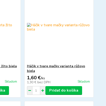
 žlto biela
Háčik v tvare mačky varianta růžovo
biela
1,60 €
/
ks
Skladom
Skladom
1,30 €
bez DPH
íka
Pridať do košíka