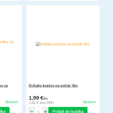
ky so
Držiaky kvetov na pohár 3ks
1,99 €
/
ks
Skladom
Skladom
1,62 €
bez DPH
íka
Pridať do košíka