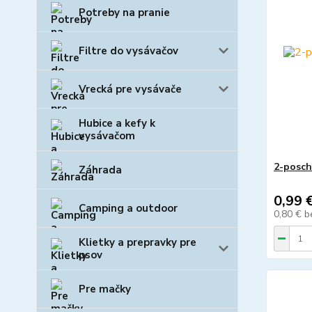
Potreby na pranie
Filtre do vysávačov
Vrecká pre vysávače
Hubice a kefy k
vysávačom
2-posch
Záhrada
0,99 
Camping a outdoor
0,80 €
b
Klietky a prepravky pre
psov
Pre mačky