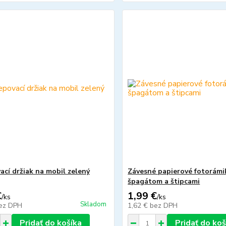
ací držiak na mobil zelený
Závesné papierové fotorámi
špagátom a štipcami
€
1,99 €
/
ks
/
ks
Skladom
ez DPH
1,62 €
bez DPH
Pridať do košíka
Pridať do koš