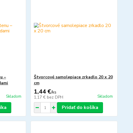
u –
Štvorcové samolepiace zrkadlo 20 x 20
dami
cm
1,44 €
/
ks
Skladom
Skladom
1,17 €
bez DPH
íka
Pridať do košíka