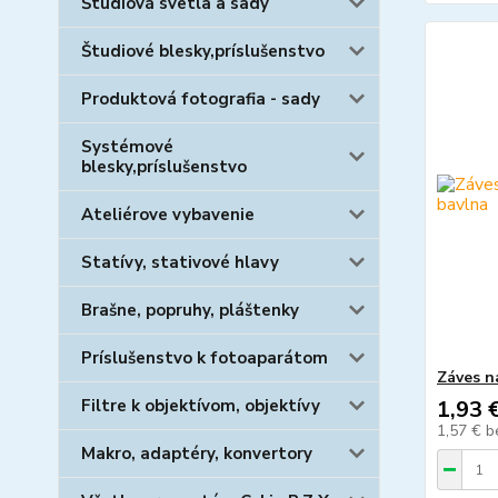
Štúdiová svetla a sady
Študiové blesky,príslušenstvo
Produktová fotografia - sady
Systémové
blesky,príslušenstvo
Ateliérove vybavenie
Statívy, stativové hlavy
Brašne, popruhy, pláštenky
Príslušenstvo k fotoaparátom
Záves n
Filtre k objektívom, objektívy
1,93 
1,57 €
b
Makro, adaptéry, konvertory