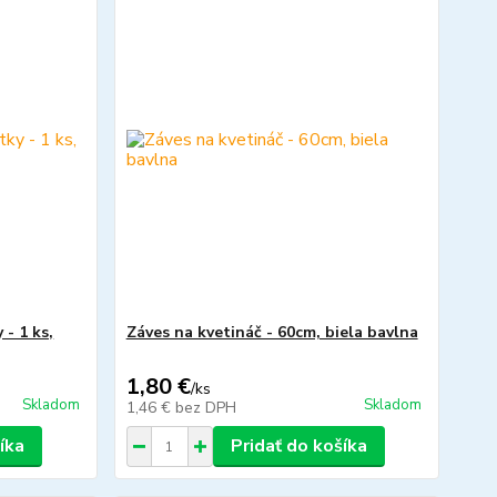
 - 1 ks,
Záves na kvetináč - 60cm, biela bavlna
1,80 €
/
ks
Skladom
Skladom
1,46 €
bez DPH
íka
Pridať do košíka