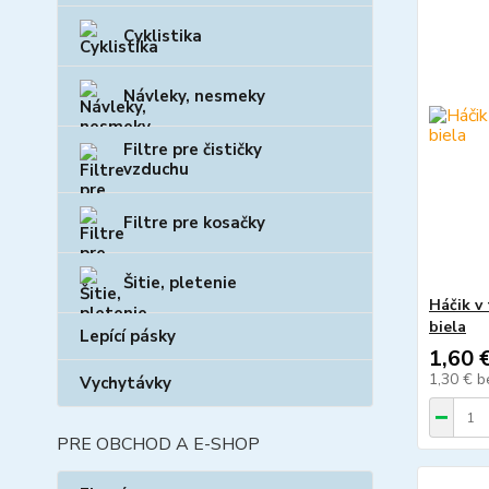
Cyklistika
Návleky, nesmeky
Filtre pre čističky
vzduchu
Filtre pre kosačky
Šitie, pletenie
Háčik v
biela
Lepící pásky
1,60 
1,30 €
b
Vychytávky
PRE OBCHOD A E-SHOP