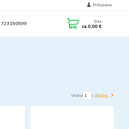
Prihlásenie
0
ks
 723150599
za
0,00 €
strana
z 2
ďalšie