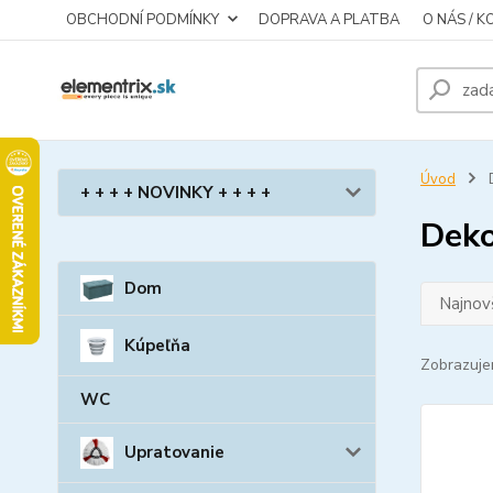
OBCHODNÍ PODMÍNKY
DOPRAVA A PLATBA
O NÁS / 
Úvod
D
+ + + + NOVINKY + + + +
Deko
Dom
Najnov
Kúpeľňa
Zobrazuje
WC
Upratovanie