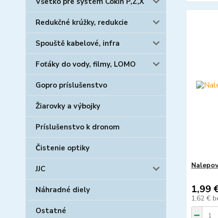
Všetko pre systém Cokin P,Z,X
Redukčné krúžky, redukcie
Spouště kabelové, infra
Foťáky do vody, filmy, LOMO
Gopro príslušenstvo
Žiarovky a výbojky
Príslušenstvo k dronom
Čistenie optiky
Nalepov
JJC
1,99 
Náhradné diely
1,62 €
b
Ostatné