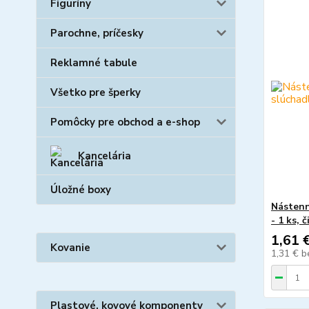
Figuríny
Parochne, príčesky
Reklamné tabule
Všetko pre šperky
Pomôcky pre obchod a e-shop
Kancelária
Úložné boxy
Nástenn
- 1 ks, 
1,61 
Kovanie
1,31 €
b
Plastové, kovové komponenty