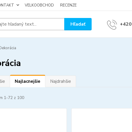
KONTAKT
VELKOOBCHOD
RECENZE
Hľadať
+420
ekorácia
rácia
šie
Najlacnejšie
Najdrahšie
m 1-72 z 100