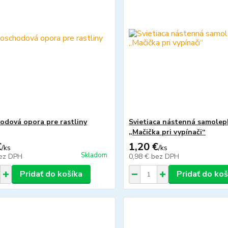
odová opora pre rastliny
Svietiaca nástenná samolep
„Mačička pri vypínači“
€
1,20 €
/
ks
/
ks
Skladom
ez DPH
0,98 €
bez DPH
Pridať do košíka
Pridať do koš