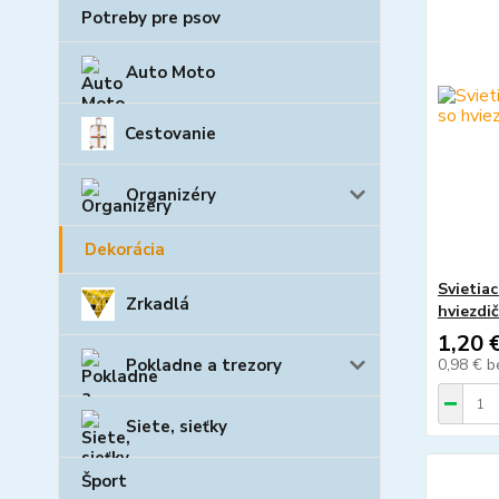
Potreby pre psov
Auto Moto
Cestovanie
Organizéry
Dekorácia
Svietia
Zrkadlá
hviezdič
1,20 
Pokladne a trezory
0,98 €
b
Siete, sieťky
Šport