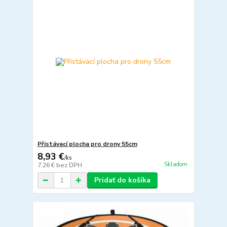
Přistávací plocha pro drony 55cm
8,93 €
/
ks
Skladom
7,26 €
bez DPH
Pridať do košíka