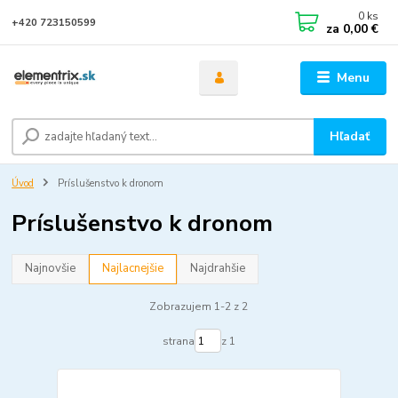
0
ks
+420 723150599
za
0,00 €
Menu
Hľadať
Úvod
Príslušenstvo k dronom
Príslušenstvo k dronom
Najnovšie
Najlacnejšie
Najdrahšie
Zobrazujem 1-2 z 2
strana
z 1