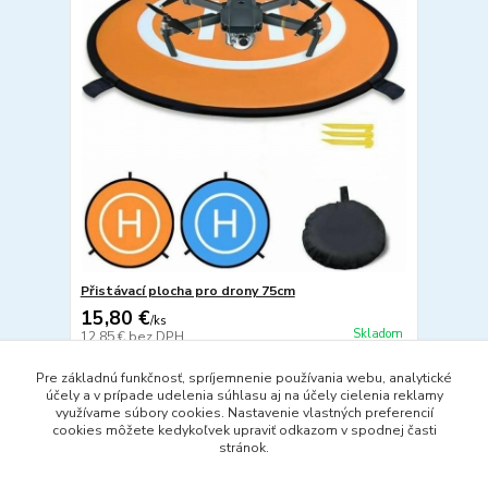
Přistávací plocha pro drony 75cm
15,80 €
/
ks
Skladom
12,85 €
bez DPH
Pridať do košíka
Pre základnú funkčnosť, spríjemnenie používania webu, analytické
účely a v prípade udelenia súhlasu aj na účely cielenia reklamy
využívame súbory cookies. Nastavenie vlastných preferencií
cookies môžete kedykoľvek upraviť odkazom v spodnej časti
strana
z 1
stránok.