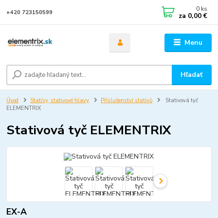
0
ks
+420 723150599
za
0,00 €
Menu
Hľadať
Úvod
Statívy, stativové hlavy
Příslušenství stativů
Stativová tyč
ELEMENTRIX
Stativová tyč ELEMENTRIX
EX-A