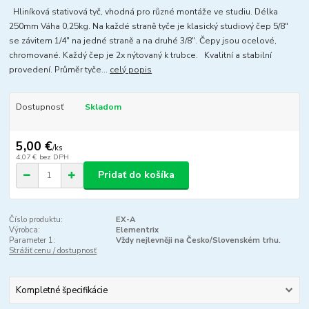
Hliníková stativová tyč, vhodná pro různé montáže ve studiu. Délka
250mm Váha 0,25kg. Na každé straně tyče je klasický studiový čep 5/8"
se závitem 1/4" na jedné straně a na druhé 3/8". Čepy jsou ocelové,
chromované. Každý čep je 2x nýtovaný k trubce. Kvalitní a stabilní
provedení. Průměr tyče...
celý popis
Dostupnosť
Skladom
5,00 €
/
ks
4,07 €
bez DPH
Pridať do košíka
Číslo produktu:
EX-A
Výrobca:
Elementrix
Parameter 1:
Vždy nejlevněji na Česko/Slovenském trhu.
Strážiť cenu / dostupnosť
Kompletné špecifikácie