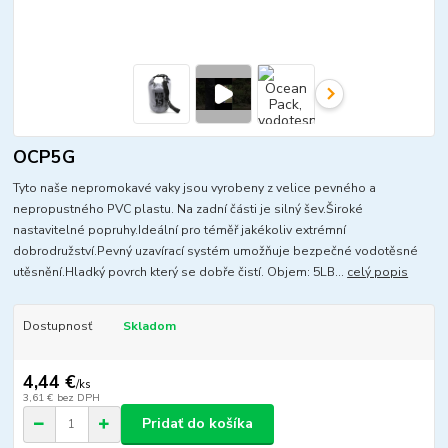
OCP5G
Tyto naše nepromokavé vaky jsou vyrobeny z velice pevného a
nepropustného PVC plastu. Na zadní části je silný šev.Široké
nastavitelné popruhy.Ideální pro téměř jakékoliv extrémní
dobrodružství.Pevný uzavírací systém umožňuje bezpečné vodotěsné
utěsnění.Hladký povrch který se dobře čistí. Objem: 5LB...
celý popis
Dostupnosť
Skladom
4,44 €
/
ks
3,61 €
bez DPH
Pridať do košíka