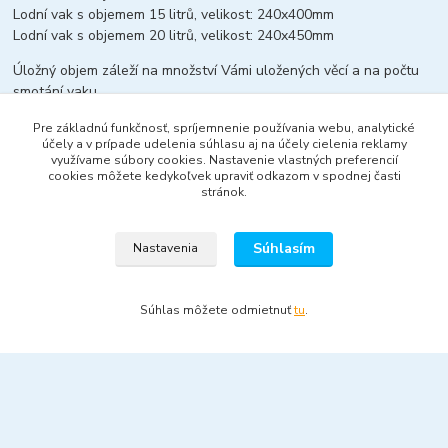
Lodní vak s objemem 15 litrů, velikost: 240x400mm
Lodní vak s objemem 20 litrů, velikost: 240x450mm
Úložný objem záleží na množství Vámi uložených věcí a na počtu
smotání vaku.
Na povrchu vaku se mohou vyskytnout menší nedostatky tisku,
Pre základnú funkčnosť, spríjemnenie používania webu, analytické
účely a v prípade udelenia súhlasu aj na účely cielenia reklamy
jako např slabá přerušovaná čára, menší nedostatky v tisku písma.
využívame súbory cookies. Nastavenie vlastných preferencií
Tyto menší nedokonalosti nemají žádný vliv na praktické použití
cookies môžete kedykoľvek upraviť odkazom v spodnej časti
vaku.
stránok.
Súhlasím
Nastavenia
Tovar zaradený v kategóriách
+ + + + NOVINKY + + + +
Súhlas môžete odmietnuť
tu
.
Camping a outdoor
2025