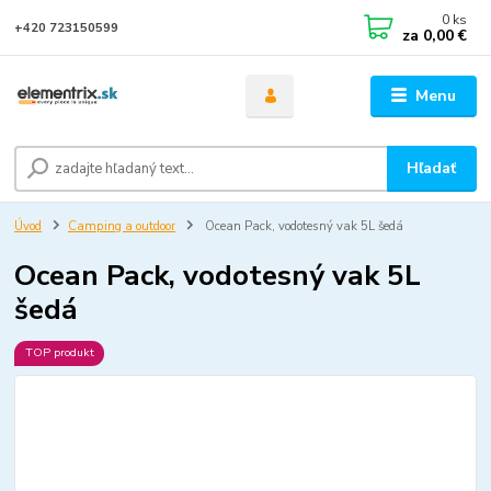
0
ks
+420 723150599
za
0,00 €
Menu
Hľadať
Úvod
Camping a outdoor
Ocean Pack, vodotesný vak 5L šedá
Ocean Pack, vodotesný vak 5L
šedá
TOP produkt