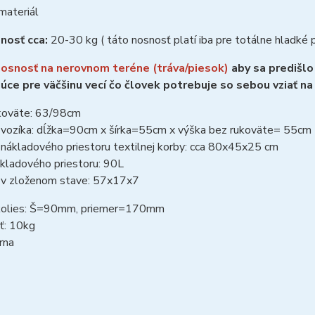
materiál
nosť cca:
20-30 kg ( táto nosnosť platí iba pre totálne hladké 
osnosť na nerovnom teréne (tráva/piesok)
aby sa predišlo
úce pre väčšinu vecí čo človek potrebuje so sebou vziať na 
koväte: 63/98cm
vozíka: dĺžka=90cm x šírka=55cm x výška bez rukoväte= 55cm
nákladového priestoru textilnej korby: cca 80x45x25 cm
kladového priestoru: 90L
v zloženom stave: 57x17x7
kolies: Š=90mm, priemer=170mm
ť: 10kg
erna