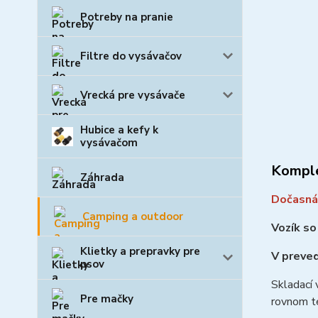
Potreby na pranie
Filtre do vysávačov
Vrecká pre vysávače
Hubice a kefy k
vysávačom
Komple
Záhrada
Dočasná 
Camping a outdoor
Vozík so
Klietky a prepravky pre
V preved
psov
Skladací 
Pre mačky
rovnom t