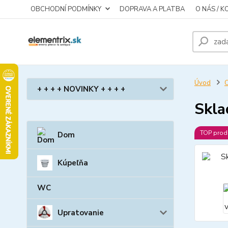
OBCHODNÍ PODMÍNKY
DOPRAVA A PLATBA
O NÁS / 
Úvod
C
+ + + + NOVINKY + + + +
Skla
TOP prod
Dom
Kúpeľňa
WC
Upratovanie