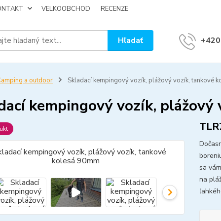
KONTAKT
VELKOOBCHOD
RECENZE
Hľadať
+420
amping a outdoor
Skladací kempingový vozík, plážový vozík, tankové 
dací kempingový vozík, plážový
TLR
ukt
Dočasn
boreni
sa vám
na plá
ľahkéh