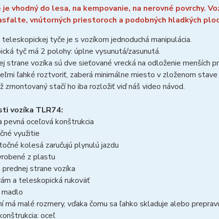
e je vhodný do lesa, na kempovanie, na nerovné povrchy. Vozí
asfalte, vnútorných priestoroch a podobných hladkých plo
eleskopickej tyče je s vozíkom jednoduchá manipulácia.
cká tyč má 2 polohy: úplne vysunutá/zasunutá.
j strane vozíka sú dve sieťované vrecká na odloženie menších 
veľmi ľahké roztvoriť, zaberá minimálne miesto v zloženom stave
už zmontovaný stačí ho iba rozložiť viď náš video návod.
ti vozíka TLR74:
a pevná oceľová konštrukcia
čné využitie
očné kolesá zaručujú plynulú jazdu
yrobené z plastu
 prednej strane vozíka
rám a teleskopická rukoväť
é madlo
ní má malé rozmery, vďaka čomu sa ľahko skladuje alebo prepra
konštrukcia: oceľ