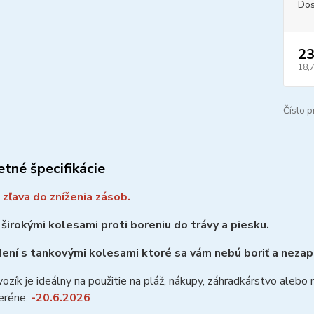
Dos
23
18,
Číslo p
tné špecifikácie
zľava do zníženia zásob.
 širokými kolesami proti boreniu do trávy a piesku.
ení s tankovými kolesami ktoré sa vám nebú boriť a nezap
vozík je ideálny na použitie na pláž, nákupy, záhradkárstvo aleb
eréne.
-20.6.2026