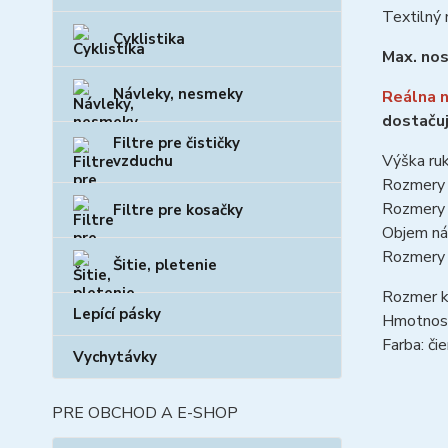
Textilný 
Cyklistika
Max. nos
Návleky, nesmeky
Reálna n
dostačuj
Filtre pre čističky
Výška ru
vzduchu
Rozmery 
Rozmery 
Filtre pre kosačky
Objem ná
Rozmery 
Šitie, pletenie
Rozmer 
Lepící pásky
Hmotnos
Farba: či
Vychytávky
PRE OBCHOD A E-SHOP