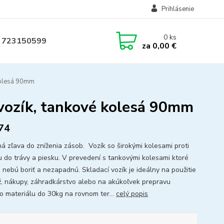
Prihlásenie
0
ks
 723150599
za
0,00 €
kolesá 90mm
 vozík, tankové kolesá 90mm
74
á zľava do zníženia zásob. Vozík so širokými kolesami proti
u do trávy a piesku. V prevedení s tankovými kolesami ktoré
 nebú boriť a nezapadnú. Skladací vozík je ideálny na použitie
ž, nákupy, záhradkárstvo alebo na akúkoľvek prepravu
o materiálu do 30kg na rovnom ter...
celý popis