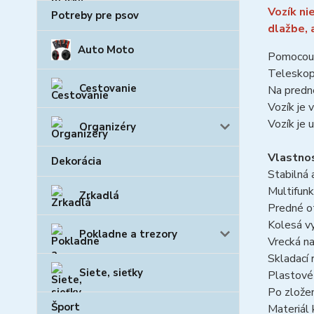
Vozík ni
Potreby pre psov
dlažbe, 
Auto Moto
Pomocou t
Teleskopi
Cestovanie
Na predne
Vozík je 
Vozík je 
Organizéry
Vlastnos
Dekorácia
Stabilná 
Multifunk
Zrkadlá
Predné ot
Kolesá v
Pokladne a trezory
Vrecká na
Skladací 
Siete, sieťky
Plastov
Po zlože
Šport
Materiál 