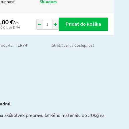
tupnosť
Skladom
,00 €
/
ks
Pridať do košíka
70 €
bez DPH
roduktu:
TLR74
Strážiť cenu / dostupnosť
adnú.
o na akúkoľvek prepravu ľahkého materiálu do 30kg na