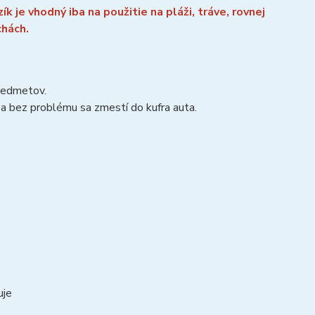
k je vhodný iba na použitie na pláži, tráve, rovnej
chách.
predmetov.
 a bez problému sa zmestí do kufra auta.
vuje