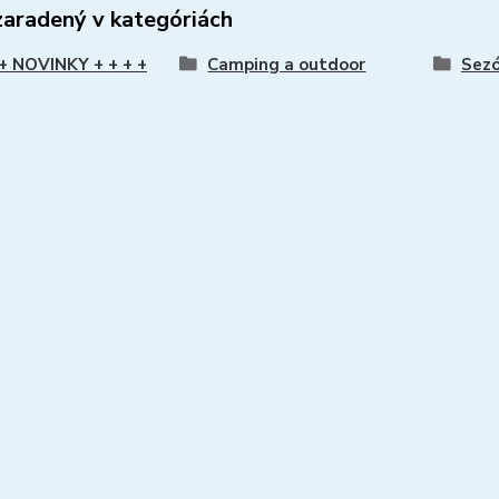
zaradený v kategóriách
 + NOVINKY + + + +
Camping a outdoor
Sezó