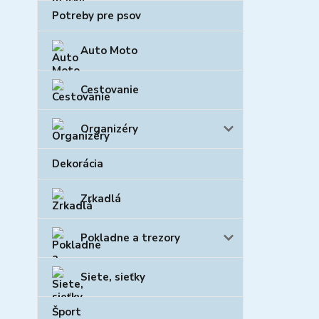
Potreby pre psov
Auto Moto
Cestovanie
Organizéry
Dekorácia
Zrkadlá
Pokladne a trezory
Siete, sieťky
Šport