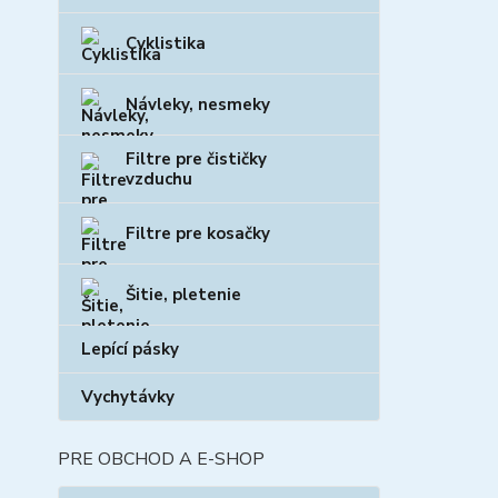
Cyklistika
Návleky, nesmeky
Filtre pre čističky
vzduchu
Filtre pre kosačky
Šitie, pletenie
Lepící pásky
Vychytávky
PRE OBCHOD A E-SHOP