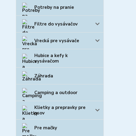
Potreby na pranie
Filtre do vysávačov
Vrecká pre vysávače
Hubice a kefy k
vysávačom
Záhrada
Camping a outdoor
Klietky a prepravky pre
psov
Pre mačky