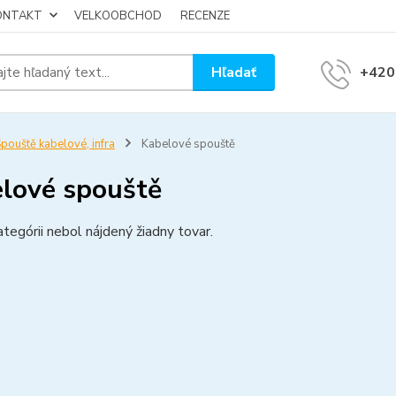
KONTAKT
VELKOOBCHOD
RECENZE
Hľadať
+420
pouště kabelové, infra
Kabelové spouště
lové spouště
ategórii nebol nájdený žiadny tovar.