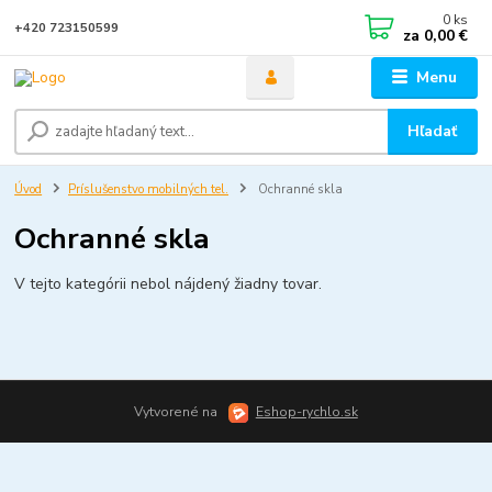
0
ks
+420 723150599
za
0,00 €
Menu
Hľadať
Úvod
Príslušenstvo mobilných tel.
Ochranné skla
Ochranné skla
V tejto kategórii nebol nájdený žiadny tovar.
Vytvorené na
Eshop-rychlo.sk