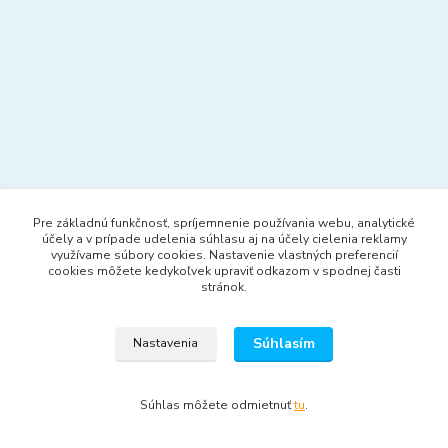
Pre základnú funkčnosť, spríjemnenie používania webu, analytické
účely a v prípade udelenia súhlasu aj na účely cielenia reklamy
využívame súbory cookies. Nastavenie vlastných preferencií
cookies môžete kedykoľvek upraviť odkazom v spodnej časti
stránok.
Súhlasím
Nastavenia
Súhlas môžete odmietnuť
tu
.