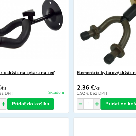
rix držák na kytaru na zeď
Elementrix kytarový držák n
€
2,36 €
/
ks
/
ks
Skladom
ez DPH
1,92 €
bez DPH
Pridať do košíka
Pridať do koš