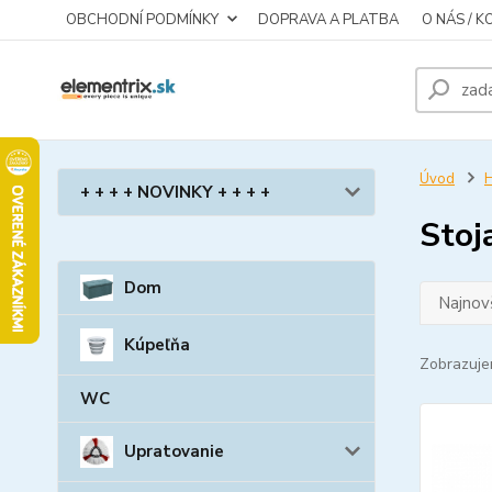
OBCHODNÍ PODMÍNKY
DOPRAVA A PLATBA
O NÁS / 
Úvod
H
+ + + + NOVINKY + + + +
Stoj
Dom
Najnov
Kúpeľňa
Zobrazuje
WC
Upratovanie