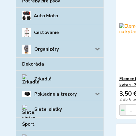
Potreby pre psov
Auto Moto
Cestovanie
Organizéry
Dekorácia
Element
Zrkadlá
kytaru 
3,50 
Pokladne a trezory
2,85 €
b
Siete, sieťky
Šport