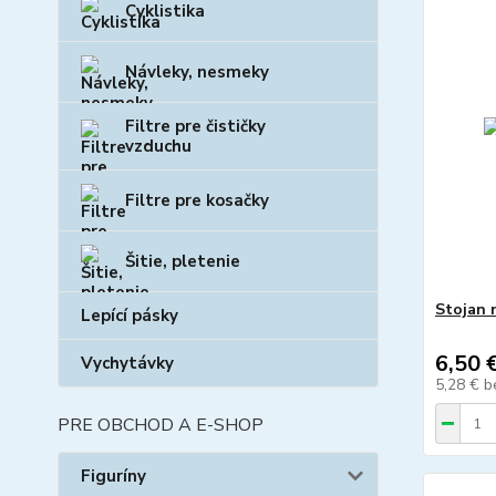
Cyklistika
Návleky, nesmeky
Filtre pre čističky
vzduchu
Filtre pre kosačky
Šitie, pletenie
Stojan n
Lepící pásky
6,50 
Vychytávky
5,28 €
b
PRE OBCHOD A E-SHOP
Figuríny