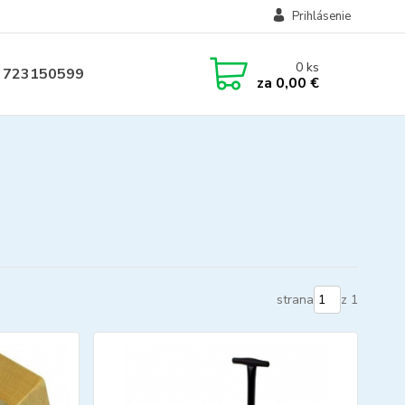
Prihlásenie
0
ks
 723150599
za
0,00 €
strana
z 1