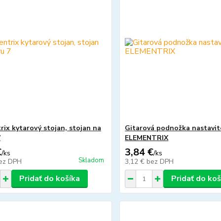
rix kytarový stojan, stojan na
Gitarová podnožka nastavit
7
ELEMENTRIX
€
3,84 €
/
ks
/
ks
Skladom
ez DPH
3,12 €
bez DPH
Pridať do košíka
Pridať do koš