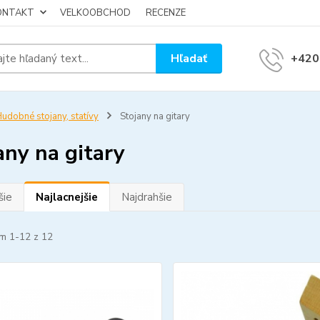
KONTAKT
VELKOOBCHOD
RECENZE
Hľadať
+420
udobné stojany, statívy
Stojany na gitary
any na gitary
šie
Najlacnejšie
Najdrahšie
m 1-12 z 12