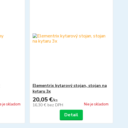
y
Elementrix kytarový stojan, stojan na
kytaru 3x
20,05 €
/
ks
e je skladom
Nie je skladom
16,30 €
bez DPH
Detail