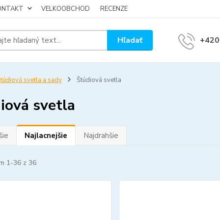
KONTAKT
VELKOOBCHOD
RECENZE
Hľadať
+420
túdiová svetla a sady
Štúdiová svetla
iová svetla
šie
Najlacnejšie
Najdrahšie
m 1-36 z 36