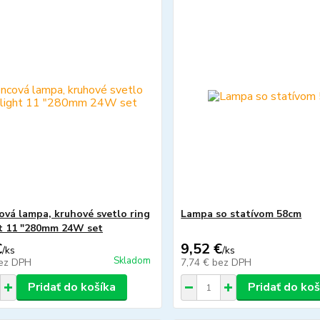
ová lampa, kruhové svetlo ring
Lampa so statívom 58cm
ht 11 "280mm 24W set
€
9,52 €
/
ks
/
ks
Skladom
ez DPH
7,74 €
bez DPH
Pridať do košíka
Pridať do koš