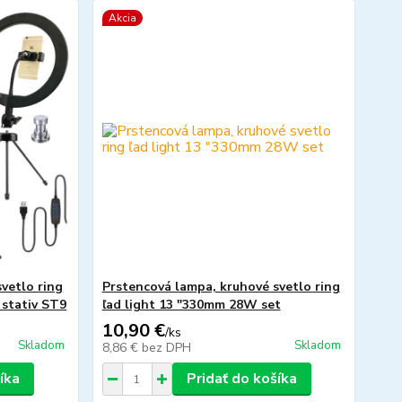
Akcia
vetlo ring
Prstencová lampa, kruhové svetlo ring
 stativ ST9
ľad light 13 "330mm 28W set
10,90 €
/
ks
Skladom
Skladom
8,86 €
bez DPH
íka
Pridať do košíka