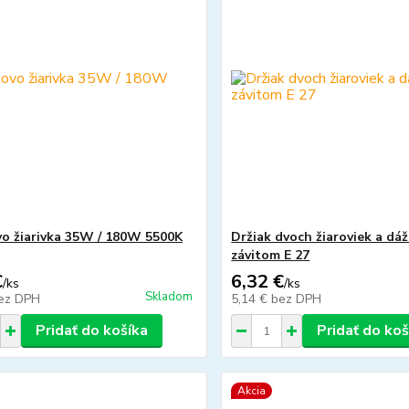
vo žiarivka 35W / 180W 5500K
Držiak dvoch žiaroviek a dá
závitom E 27
€
6,32 €
/
ks
/
ks
Skladom
ez DPH
5,14 €
bez DPH
Pridať do košíka
Pridať do koš
Akcia