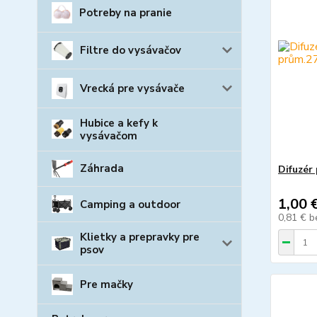
Potreby na pranie
Filtre do vysávačov
Vrecká pre vysávače
Hubice a kefy k
vysávačom
Záhrada
Difuzér
1,00 
Camping a outdoor
0,81 €
b
Klietky a prepravky pre
psov
Pre mačky