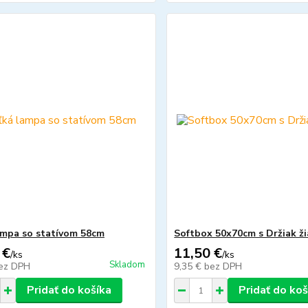
ampa so statívom 58cm
Softbox 50x70cm s Držiak ž
 €
11,50 €
/
ks
/
ks
Skladom
ez DPH
9,35 €
bez DPH
Pridať do košíka
Pridať do koš