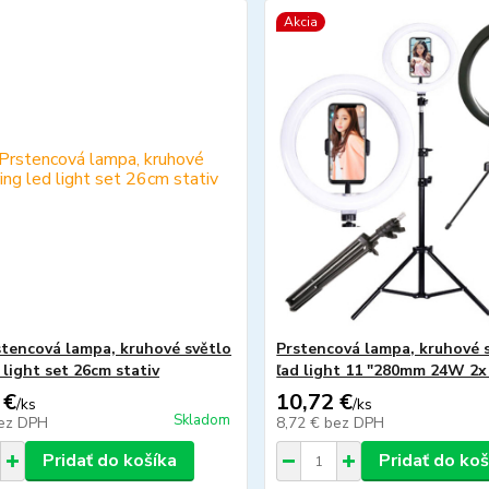
Akcia
tencová lampa, kruhové světlo
Prstencová lampa, kruhové s
 light set 26cm stativ
ľad light 11 "280mm 24W 2x
 €
10,72 €
/
ks
/
ks
Skladom
ez DPH
8,72 €
bez DPH
Pridať do košíka
Pridať do koš