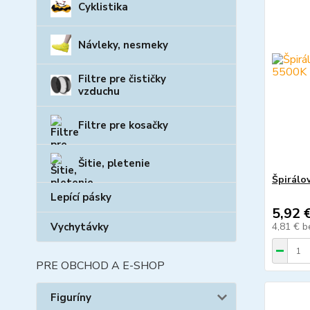
Cyklistika
Návleky, nesmeky
Filtre pre čističky
vzduchu
Filtre pre kosačky
Šitie, pletenie
Špirálo
Lepící pásky
5,92 
4,81 €
b
Vychytávky
PRE OBCHOD A E-SHOP
Figuríny