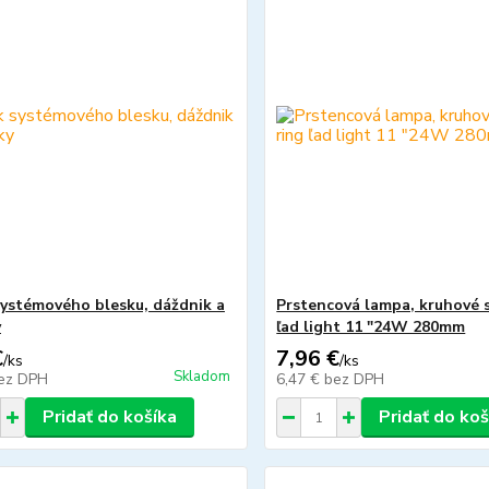
systémového blesku, dáždnik a
Prstencová lampa, kruhové s
y
ľad light 11 "24W 280mm
€
7,96 €
/
ks
/
ks
Skladom
ez DPH
6,47 €
bez DPH
Pridať do košíka
Pridať do koš