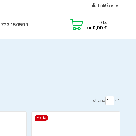
Prihlásenie
0
ks
 723150599
za
0,00 €
strana
z 1
Akcia