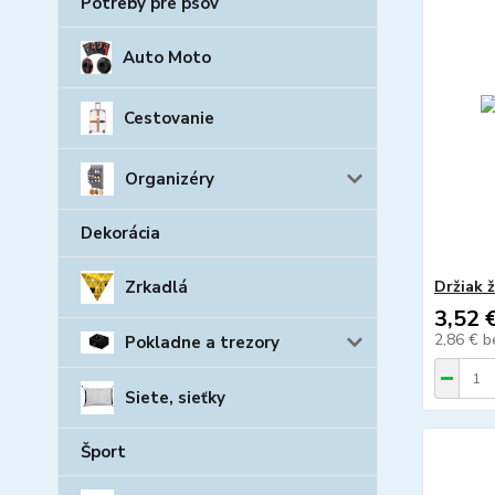
Potreby pre psov
Auto Moto
Cestovanie
Organizéry
Dekorácia
Držiak 
Zrkadlá
3,52 
2,86 €
b
Pokladne a trezory
Siete, sieťky
Šport