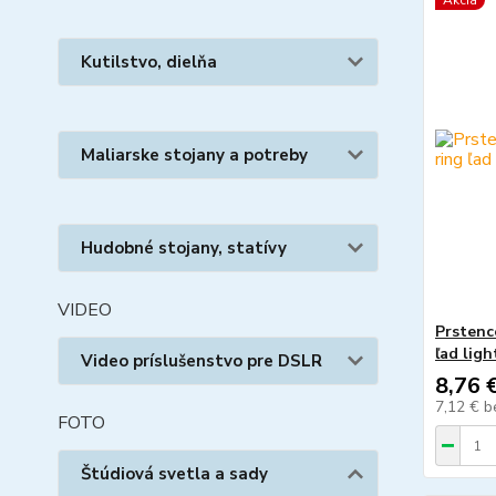
Akcia
Kutilstvo, dielňa
Maliarske stojany a potreby
Hudobné stojany, statívy
VIDEO
Prstenc
ľad lig
Video príslušenstvo pre DSLR
8,76 
7,12 €
b
FOTO
Štúdiová svetla a sady