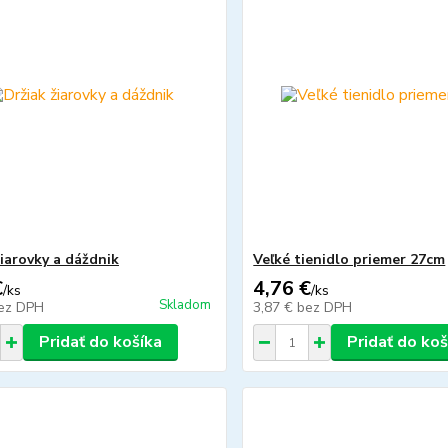
žiarovky a dáždnik
Veľké tienidlo priemer 27cm
€
4,76 €
/
ks
/
ks
Skladom
ez DPH
3,87 €
bez DPH
Pridať do košíka
Pridať do koš