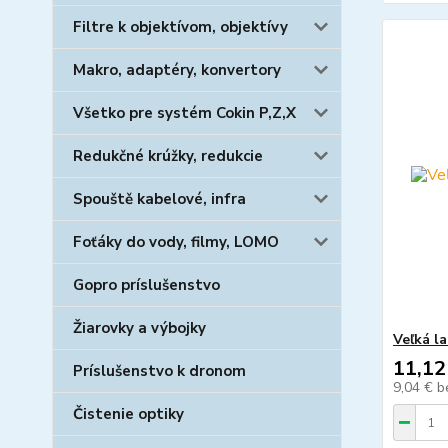
Filtre k objektívom, objektívy
Makro, adaptéry, konvertory
Všetko pre systém Cokin P,Z,X
Redukčné krúžky, redukcie
Spouště kabelové, infra
Foťáky do vody, filmy, LOMO
Gopro príslušenstvo
Žiarovky a výbojky
Veľká l
11,12
Príslušenstvo k dronom
9,04 €
b
Čistenie optiky