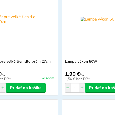
 pre veľké tienidlo prům.27cm
Lampa výkon 50W
€
1,90 €
/
ks
/
ks
Skladom
ez DPH
1,54 €
bez DPH
Pridať do košíka
Pridať do koš