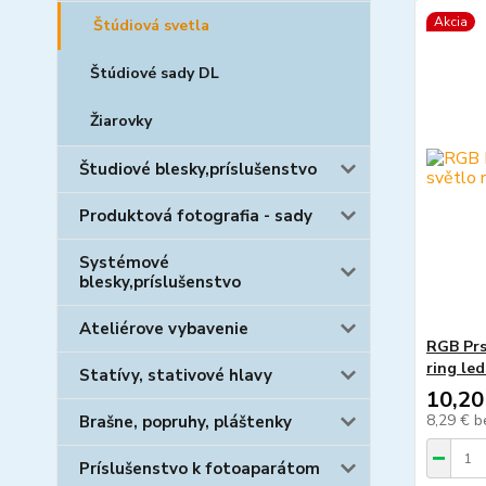
Akcia
Štúdiová svetla
Štúdiové sady DL
Žiarovky
Študiové blesky,príslušenstvo
Produktová fotografia - sady
Systémové
blesky,príslušenstvo
Ateliérove vybavenie
RGB Prs
ring led
Statívy, stativové hlavy
10,20
8,29 €
b
Brašne, popruhy, pláštenky
Príslušenstvo k fotoaparátom