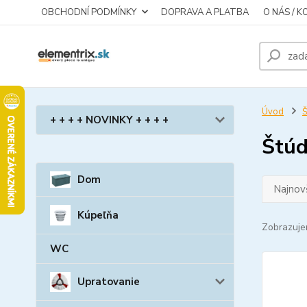
OBCHODNÍ PODMÍNKY
DOPRAVA A PLATBA
O NÁS / 
Úvod
Š
+ + + + NOVINKY + + + +
Štúd
Dom
Najnov
Kúpeľňa
Zobrazuje
WC
Upratovanie