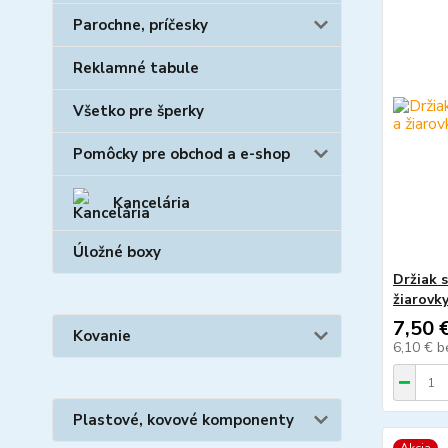
Parochne, príčesky
Reklamné tabule
Všetko pre šperky
Pomôcky pre obchod a e-shop
Kancelária
Úložné boxy
Držiak 
žiarovk
7,50 
Kovanie
6,10 €
b
Plastové, kovové komponenty