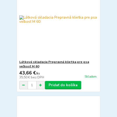
Látková skladacia Prepravná klietka pre psa
veľkosť M 60
43,66 €
/
ks
Skladom
35,50 €
bez DPH
Pridať do košíka