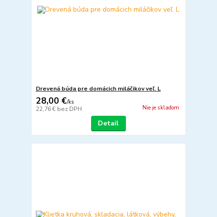
Drevená búda pre domácich miláčikov veľ. L
28,00 €
/
ks
Nie je skladom
22,76 €
bez DPH
Detail