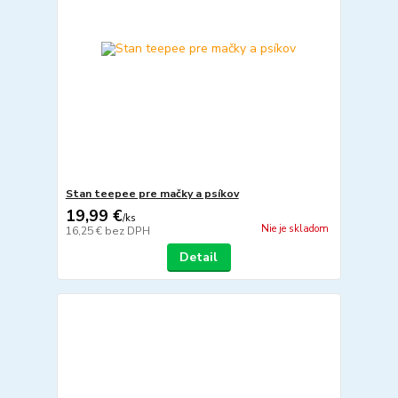
Stan teepee pre mačky a psíkov
19,99 €
/
ks
Nie je skladom
16,25 €
bez DPH
Detail