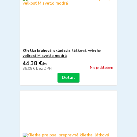
Klietka kruhová, skladacia, látková, výbehy,
veľkosť M svetlo modrá
44,38 €
/
ks
Nie je skladom
36,08 €
bez DPH
Detail