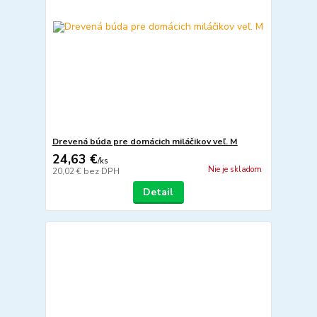
Drevená búda pre domácich miláčikov veľ. M
24,63 €
/
ks
Nie je skladom
20,02 €
bez DPH
Detail