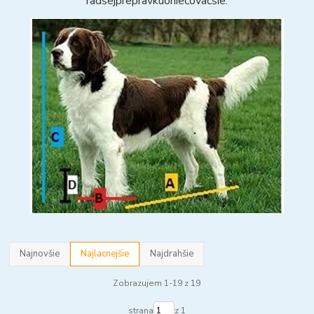
radšej
prepravku
o
niečo
väčšie
.
Najnovšie
Najlacnejšie
Najdrahšie
Zobrazujem 1-19 z 19
strana
z 1