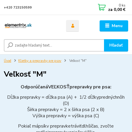
0
ks
+420 723150599
za
0,00 €
Menu
Hľadať
Úvod
Klietky a prepravky pre psov
Veľkosť "M"
Veľkosť "M"
Odporúčaná
VEĽKOSŤ
prepravky
pre
psa:
Dĺžka
prepravky =
dĺžka
psa (A) + 1/2
dĺžky
predných
nôh
(D)
Šírka prepravky = 2 x šírka psa (2 x B)
Výška prepravky = výška psa (C)
Pokiaľ má
psík
v prepravke
tráviť
dlhší
čas
,
zvoľte