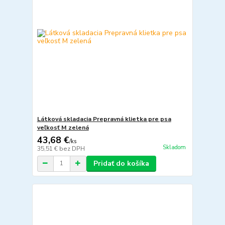
Látková skladacia Prepravná klietka pre psa
veľkosť M zelená
43,68 €
/
ks
Skladom
35,51 €
bez DPH
Pridať do košíka