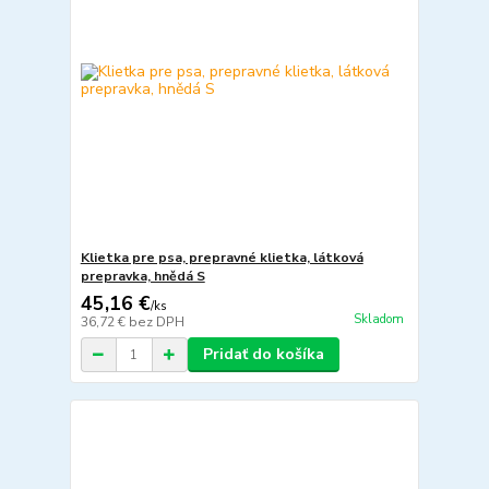
Klietka pre psa, prepravné klietka, látková
prepravka, hnědá S
45,16 €
/
ks
Skladom
36,72 €
bez DPH
Pridať do košíka