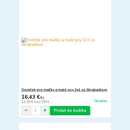
Domček pre mačky a malé psy 2v1 so škrabadlom
16,43 €
/
ks
Skladom
13,36 €
bez DPH
Pridať do košíka