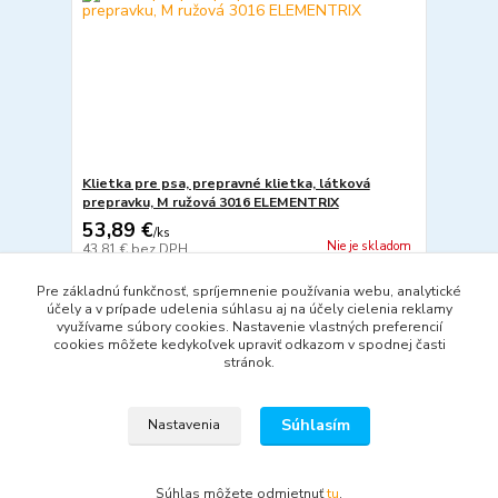
Klietka pre psa, prepravné klietka, látková
prepravku, M ružová 3016 ELEMENTRIX
53,89 €
/
ks
Nie je skladom
43,81 €
bez DPH
Detail
Pre základnú funkčnosť, spríjemnenie používania webu, analytické
účely a v prípade udelenia súhlasu aj na účely cielenia reklamy
využívame súbory cookies. Nastavenie vlastných preferencií
cookies môžete kedykoľvek upraviť odkazom v spodnej časti
strana
z 1
stránok.
Súhlasím
Nastavenia
Súhlas môžete odmietnuť
tu
.