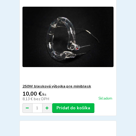
250W blesková výbojka pre miniblesk
10,00 €
/
ks
Skladom
8,13 €
bez DPH
Pridať do košíka