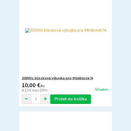
300Ws blesková výbojka pre Miniblesk N
10,00 €
/
ks
Skladom
8,13 €
bez DPH
Pridať do košíka