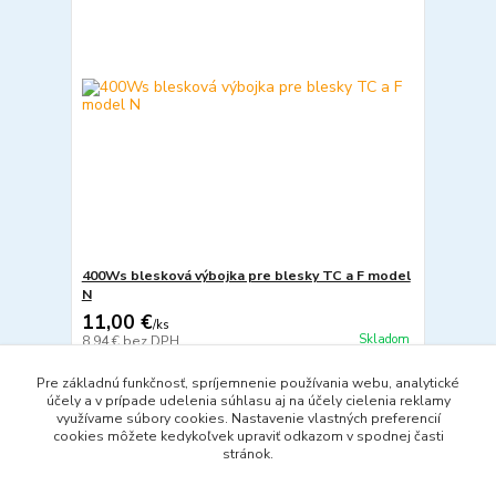
400Ws blesková výbojka pre blesky TC a F model
N
11,00 €
/
ks
Skladom
8,94 €
bez DPH
Pridať do košíka
Pre základnú funkčnosť, spríjemnenie používania webu, analytické
účely a v prípade udelenia súhlasu aj na účely cielenia reklamy
využívame súbory cookies. Nastavenie vlastných preferencií
cookies môžete kedykoľvek upraviť odkazom v spodnej časti
strana
z 1
stránok.