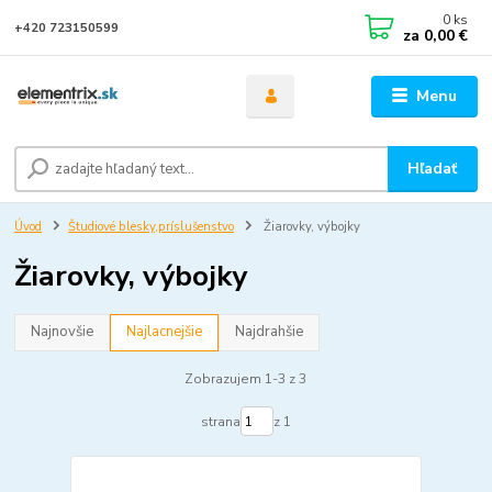
0
ks
+420 723150599
za
0,00 €
Menu
Hľadať
Úvod
Študiové blesky,príslušenstvo
Žiarovky, výbojky
Žiarovky, výbojky
Najnovšie
Najlacnejšie
Najdrahšie
Zobrazujem 1-3 z 3
strana
z 1