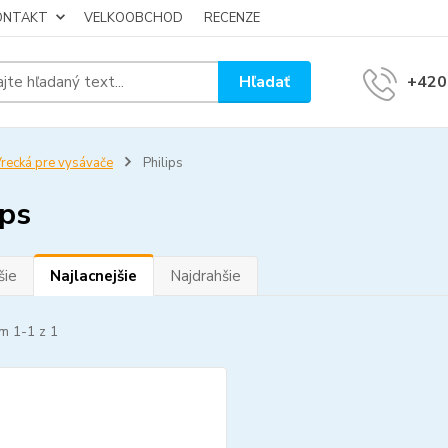
KONTAKT
VELKOOBCHOD
RECENZE
Hľadať
+420
recká pre vysávače
Philips
ips
šie
Najlacnejšie
Najdrahšie
m 1-1 z 1