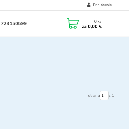
Prihlásenie
0
ks
 723150599
za
0,00 €
strana
z 1