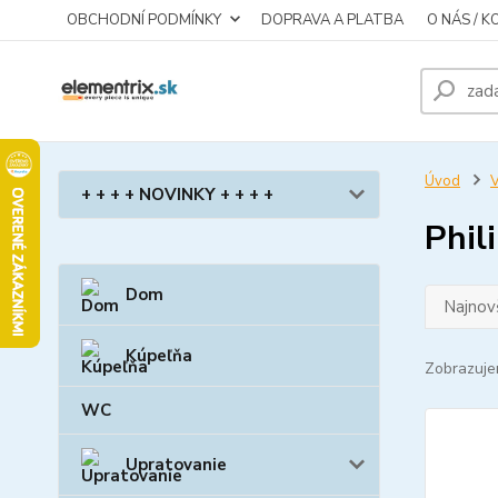
OBCHODNÍ PODMÍNKY
DOPRAVA A PLATBA
O NÁS / 
Úvod
V
+ + + + NOVINKY + + + +
Phil
Dom
Najnov
Kúpeľňa
Zobrazuje
WC
Upratovanie