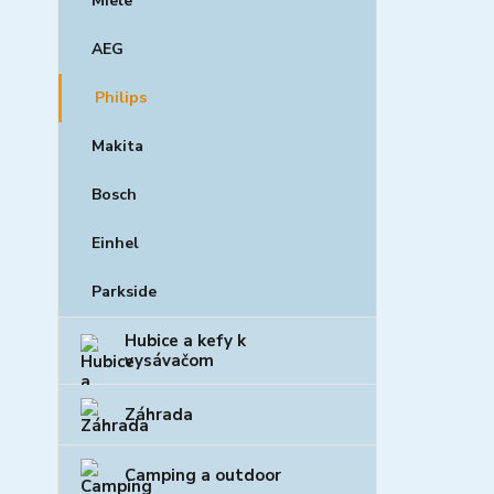
Miele
AEG
Philips
Makita
Bosch
Einhel
Parkside
Hubice a kefy k
vysávačom
Záhrada
Camping a outdoor