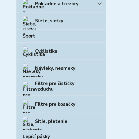
Pokladne a trezory
Siete, sieťky
Šport
Cyklistika
Návleky, nesmeky
Filtre pre čističky
vzduchu
Filtre pre kosačky
Šitie, pletenie
Lepící pásky