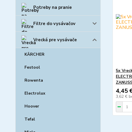
Potreby na pranie
Filtre do vysávačov
Vrecká pre vysávače
KÄRCHER
Festool
5x Vrec
ELECTR
Rowenta
ZANUSS
4,45 
Electrolux
3,62 €
b
Hoover
Tefal