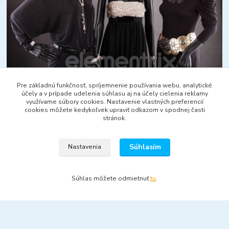
Pre základnú funkčnosť, spríjemnenie používania webu, analytické
účely a v prípade udelenia súhlasu aj na účely cielenia reklamy
využívame súbory cookies. Nastavenie vlastných preferencií
cookies môžete kedykoľvek upraviť odkazom v spodnej časti
stránok.
Súhlasím
Nastavenia
Tovar zaradený v kategóriách
Figuríny
Súhlas môžete odmietnuť
tu
.
Abstraktné figuríny
Dámske