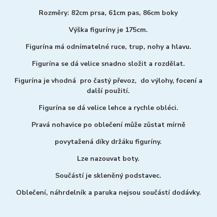
Rozměry: 82cm prsa, 61cm pas, 86cm boky
Výška figuríny je 175cm.
Figurína má odnímatelné ruce, trup, nohy a hlavu.
Figurína se dá velice snadno složit a rozdělat.
Figurína je vhodná pro častý převoz, do výlohy, focení a
další použití.
Figurína se dá velice lehce a rychle obléci.
Pravá nohavice po oblečení může zůstat mírně
povytažená díky držáku figuríny.
Lze nazouvat boty.
Součástí je skleněný podstavec.
Oblečení, náhrdelník a paruka nejsou součástí dodávky.