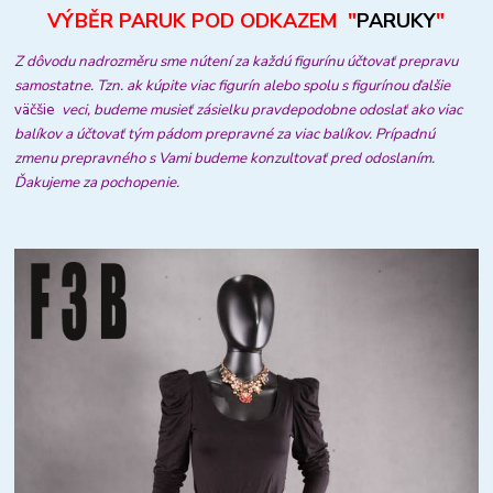
VÝBĚR PARUK POD ODKAZEM "
PARUKY
"
Z dôvodu nadrozměru sme nútení za každú figurínu účtovať prepravu
samostatne. Tzn. ak kúpite viac figurín alebo spolu s figurínou ďalšie
väčšie
veci, budeme musieť zásielku pravdepodobne odoslať ako viac
balíkov a účtovať tým pádom prepravné za viac balíkov. Prípadnú
zmenu prepravného s Vami budeme konzultovať pred odoslaním.
Ďakujeme za pochopenie.