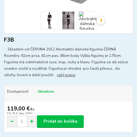
F3B
Skladem od ČERVNA 2012 Abstraktní dámská figurína ČERNÁ
Rozměry: 82cm prsa, 61cm pas, 86cm boky Výška figuríny je 175cm.
Figurína má odnímatelné ruce, trup, nohy a hlavu. Figurína se dá velice
snadno složit a rozdělat. Figurína je vhodná pro častý převoz, do
výlohy, focení a další použití...
celý popis
Dostupnosť
Skladom
119,00 €
/
ks
96,75 €
bez DPH
Pridať do košíka