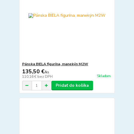
Pánska BIELA figurína, manekýn M2W
135,50 €
/
ks
Skladom
110,16 €
bez DPH
Pridať do košíka