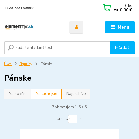
0
ks
+420 723150599
za
0,00 €
Menu
Hľadať
Úvod
Figuríny
Pánske
Pánske
Najnovšie
Najlacnejšie
Najdrahšie
Zobrazujem 1-6 z 6
strana
z 1