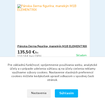
Pánska čierna figurína, manekýn M1B ELEMENTRIX
135,50 €
/
ks
Skladom
110,16 €
bez DPH
Pridať do košíka
Pre základnú funkčnosť, spríjemnenie používania webu, analytické
účely a v prípade udelenia súhlasu aj na účely cielenia reklamy
využívame súbory cookies. Nastavenie vlastných preferencií
cookies môžete kedykoľvek upraviť odkazom v spodnej časti
strana
z 1
stránok.
Súhlasím
Nastavenia