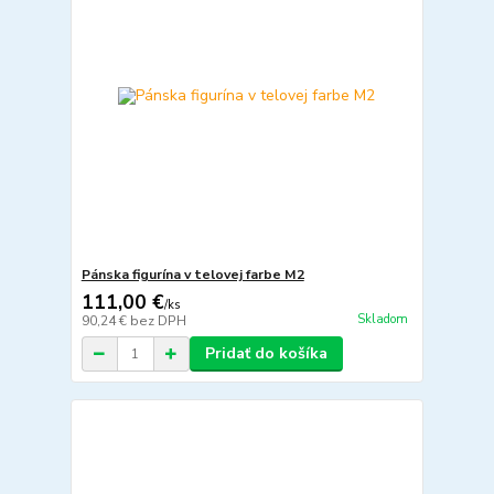
Pánska figurína v telovej farbe M2
111,00 €
/
ks
Skladom
90,24 €
bez DPH
Pridať do košíka