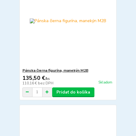
Pánska čierna figurína, manekýn M2B
135,50 €
/
ks
Skladom
110,16 €
bez DPH
Pridať do košíka