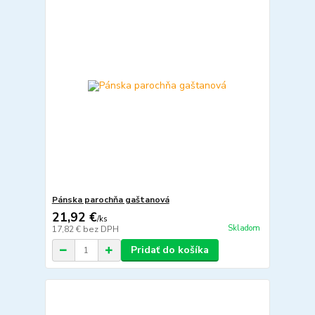
Pánska parochňa gaštanová
21,92 €
/
ks
Skladom
17,82 €
bez DPH
Pridať do košíka