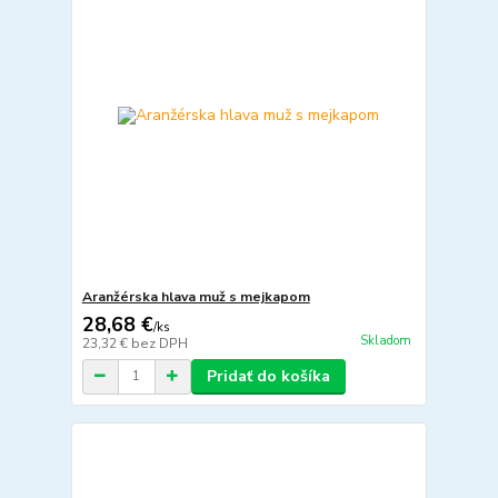
Aranžérska hlava muž s mejkapom
28,68 €
/
ks
Skladom
23,32 €
bez DPH
Pridať do košíka