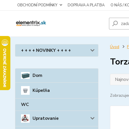
OBCHODNÍ PODMÍNKY
DOPRAVA A PLATBA
O NÁS / 
Úvod
F
+ + + + NOVINKY + + + +
Torz
Dom
Najnov
Kúpeľňa
Zobrazuje
WC
Upratovanie