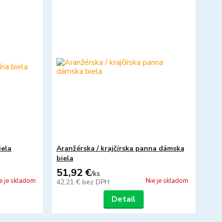
iela
Aranžérska / krajčírska panna dámska
biela
51,92 €
/
ks
e je skladom
Nie je skladom
42,21 €
bez DPH
Detail