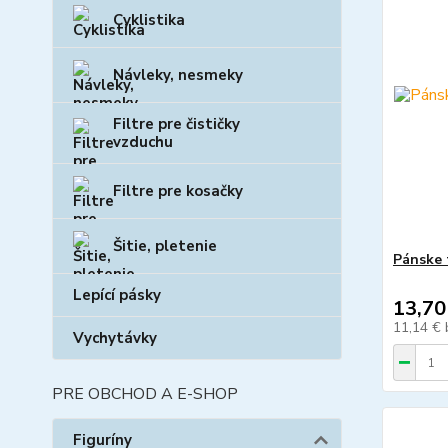
Cyklistika
Návleky, nesmeky
Filtre pre čističky
vzduchu
Filtre pre kosačky
Šitie, pletenie
Pánske 
Lepící pásky
13,70
11,14 €
Vychytávky
PRE OBCHOD A E-SHOP
Figuríny