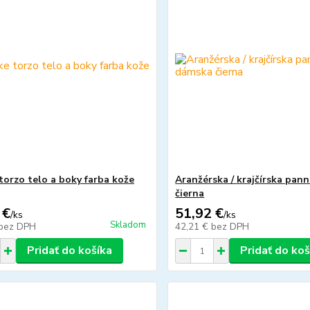
torzo telo a boky farba kože
Aranžérska / krajčírska pan
čierna
 €
51,92 €
/
ks
/
ks
Skladom
bez DPH
42,21 €
bez DPH
Pridať do košíka
Pridať do koš