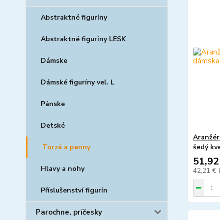
Abstraktné figuríny
Abstraktné figuríny LESK
Dámske
Dámské figuríny vel. L
Pánske
Detské
Aranžér
šedý kv
Torzá a panny
51,92
Hlavy a nohy
42,21 €
Příslušenství figurín
Parochne, príčesky