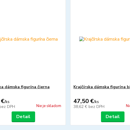
ka dámska figurína čierna
Krajčírska dámska figurína b
 €
47,50 €
/
ks
/
ks
Nie je skladom
Ni
bez DPH
38,62 €
bez DPH
Detail
Detail