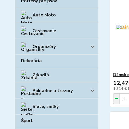
Potreby pre psov
Auto Moto
Cestovanie
Organizéry
Dekorácia
Dámske 
Zrkadlá
12,47
10,14 €
Pokladne a trezory
Siete, sieťky
Šport