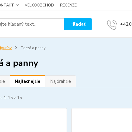
KONTAKT
VELKOOBCHOD
RECENZE
Hľadať
+420
iguríny
Torzá a panny
á a panny
šie
Najlacnejšie
Najdrahšie
m 1-15 z 15