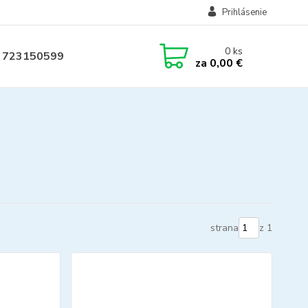
Prihlásenie
0
ks
 723150599
za
0,00 €
strana
z 1