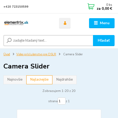
0
ks
+420 723150599
za
0,00 €
Menu
Hľadať
Úvod
Video príslušenstvo pre DSLR
Camera Slider
Camera Slider
Najnovšie
Najlacnejšie
Najdrahšie
Zobrazujem 1-20 z 20
strana
z 1