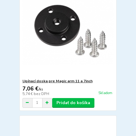
Upínací doska pre Magic arm 11 a 7inch
7,06 €
/
ks
Skladom
5,74 €
bez DPH
Pridať do košíka