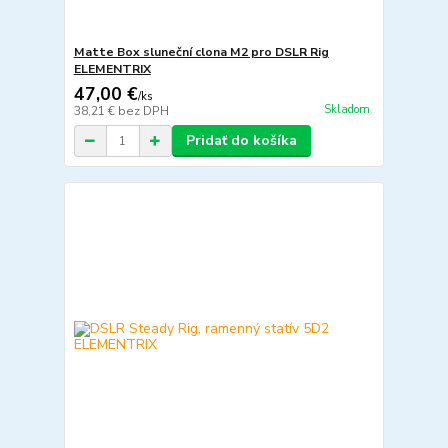
Matte Box sluneční clona M2 pro DSLR Rig
ELEMENTRIX
47,00 €
/
ks
Skladom
38,21 €
bez DPH
Pridať do košíka