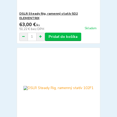
DSLR Steady Rig, ramenný statív 5D2
ELEMENTRIX
63,00 €
/
ks
Skladom
51,22 €
bez DPH
Pridať do košíka