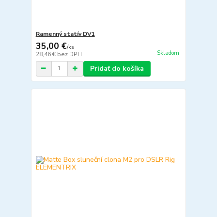
Ramenný statív DV1
35,00 €
/
ks
Skladom
28,46 €
bez DPH
Pridať do košíka