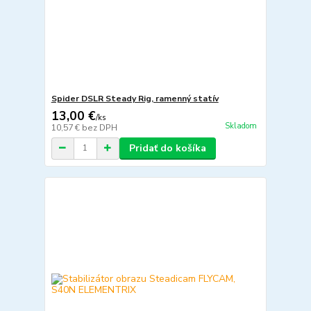
Spider DSLR Steady Rig, ramenný statív
13,00 €
/
ks
Skladom
10,57 €
bez DPH
Pridať do košíka