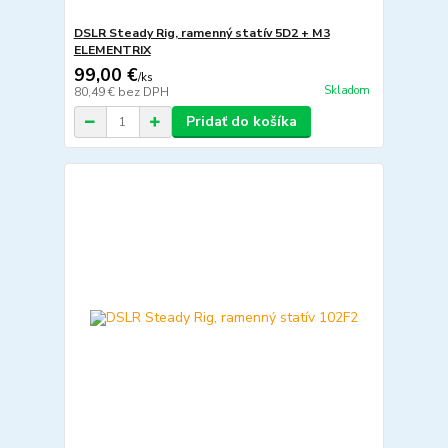
DSLR Steady Rig, ramenný statív 5D2 + M3
ELEMENTRIX
99,00 €
/
ks
Skladom
80,49 €
bez DPH
Pridať do košíka