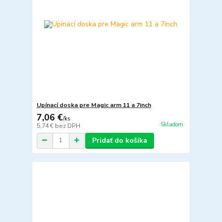
Upínací doska pre Magic arm 11 a 7inch
7,06 €
/
ks
Skladom
5,74 €
bez DPH
Pridať do košíka