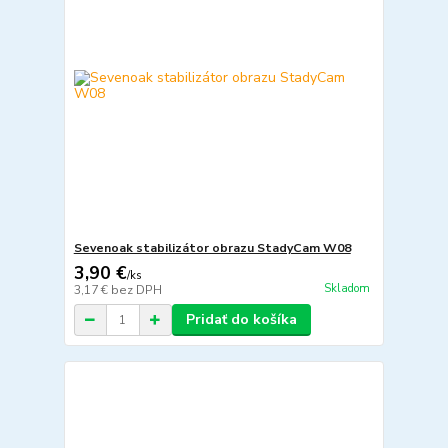
Sevenoak stabilizátor obrazu StadyCam W08
3,90 €
/
ks
Skladom
3,17 €
bez DPH
Pridať do košíka