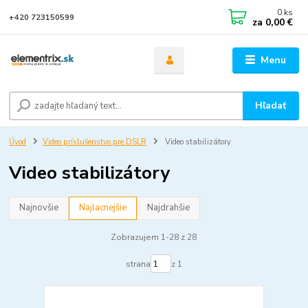
0
ks
+420 723150599
za
0,00 €
Menu
Hľadať
Úvod
Video príslušenstvo pre DSLR
Video stabilizátory
Video stabilizátory
Najnovšie
Najlacnejšie
Najdrahšie
Zobrazujem 1-28 z 28
strana
z 1