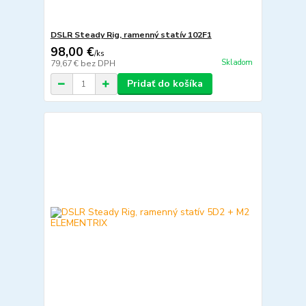
DSLR Steady Rig, ramenný statív 102F1
98,00 €
/
ks
Skladom
79,67 €
bez DPH
Pridať do košíka