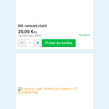
R01, ramenný statív
20,00 €
/
ks
Skladom
16,26 €
bez DPH
Pridať do košíka