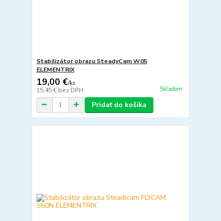
Stabilizátor obrazu SteadyCam W05
ELEMENTRIX
19,00 €
/
ks
Skladom
15,45 €
bez DPH
Pridať do košíka