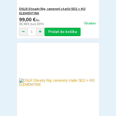
DSLR Steady Rig, ramenný statív 5D2 + M2
ELEMENTRIX
99,00 €
/
ks
Skladom
80,49 €
bez DPH
Pridať do košíka