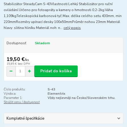
Stabilizátor SteadyCam S-43Vlastnosti:Lehký Stabilizátor pro ruční
ovládání.Určeno pro fotoapráty a kamery o hmotnosti 0,2-2kg.Váha
1,109kgTeleskopická karbonová tyč.Max. délka celého setu 430mm, min
220mmRozměry upínací desky 100x50mmPrůměr nohou 23mm Materiál
hlavy: slitina hliníku Materiál noh: n...
celý popis
Dostupnosť
Skladom
19,50 €
/
ks
15,85 €
bez DPH
Pridať do košíka
Číslo produktu:
S-43
Výrobca:
Elementrix
Parameter 1:
Vždy nejlevněji na Česko/Slovenském trhu.
Strážiť cenu / dostupnosť
Kompletné špecifikácie