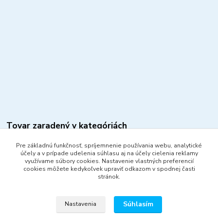
Tovar zaradený v kategóriách
Video príslušenstvo pre DSLR
Pre základnú funkčnosť, spríjemnenie používania webu, analytické
účely a v prípade udelenia súhlasu aj na účely cielenia reklamy
Statívy, stativové hlavy
využívame súbory cookies. Nastavenie vlastných preferencií
cookies môžete kedykoľvek upraviť odkazom v spodnej časti
Video stabilizátory
stránok.
Video stabilizátory
Súhlasím
Nastavenia