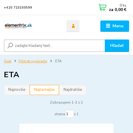
0
ks
+420 723150599
za
0,00 €
Menu
Hľadať
Úvod
Filtre do vysávačov
ETA
ETA
Najnovšie
Najlacnejšie
Najdrahšie
Zobrazujem 1-2 z 2
strana
z 1