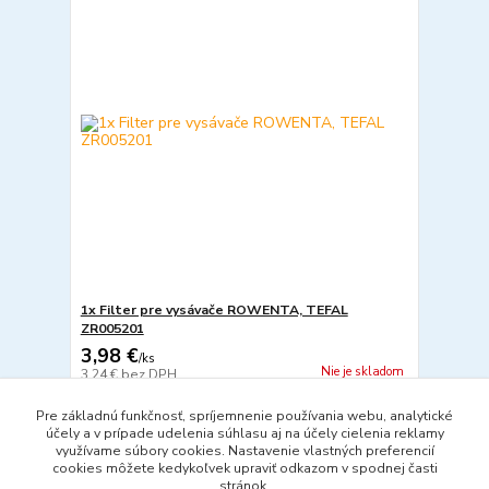
1x Filter pre vysávače ROWENTA, TEFAL
ZR005201
3,98 €
/
ks
Nie je skladom
3,24 €
bez DPH
Detail
Pre základnú funkčnosť, spríjemnenie používania webu, analytické
účely a v prípade udelenia súhlasu aj na účely cielenia reklamy
využívame súbory cookies. Nastavenie vlastných preferencií
cookies môžete kedykoľvek upraviť odkazom v spodnej časti
strana
z 1
stránok.