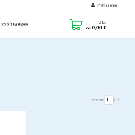
Prihlásenie
0
ks
 723150599
za
0,00 €
strana
z 1