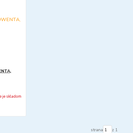
WENTA,
e je skladom
strana
z 1