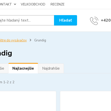
KONTAKT
VELKOOBCHOD
RECENZE
Hľadať
+420
iltre do vysávačov
Grundig
dig
šie
Najlacnejšie
Najdrahšie
m 1-2 z 2