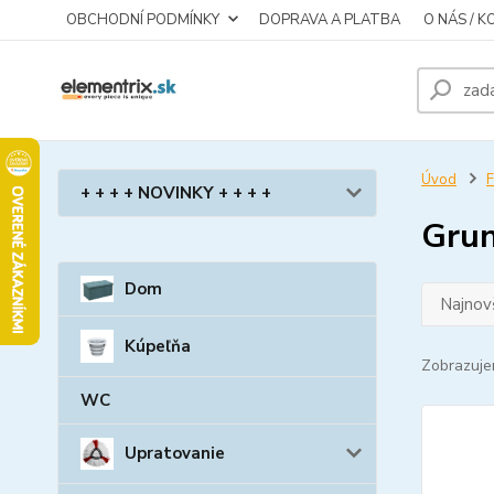
OBCHODNÍ PODMÍNKY
DOPRAVA A PLATBA
O NÁS / 
Úvod
F
+ + + + NOVINKY + + + +
Grun
Dom
Najnov
Kúpeľňa
Zobrazuje
WC
Upratovanie