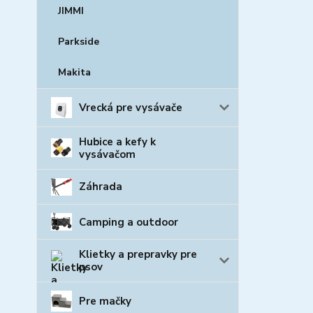
JIMMI
Parkside
Makita
Vrecká pre vysávače
Hubice a kefy k
vysávačom
Záhrada
Camping a outdoor
Klietky a prepravky pre
psov
Pre mačky