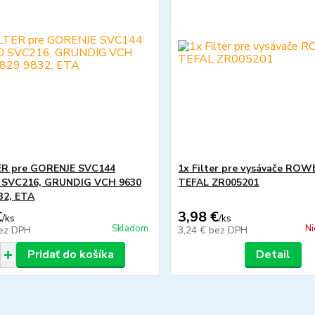
ER pre GORENJE SVC144
1x Filter pre vysávače RO
 SVC216, GRUNDIG VCH 9630
TEFAL ZR005201
32, ETA
€
3,98 €
/
ks
/
ks
Skladom
Ni
ez DPH
3,24 €
bez DPH
Pridať do košíka
Detail