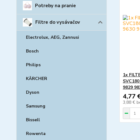
Potreby na pranie
Filtre do vysávačov
Electrolux, AEG, Zannusi
Bosch
Philips
1x FILT
KÄRCHER
SVC180
9829 98
Dyson
4,77 
3,88 €
b
Samsung
Bissell
Rowenta