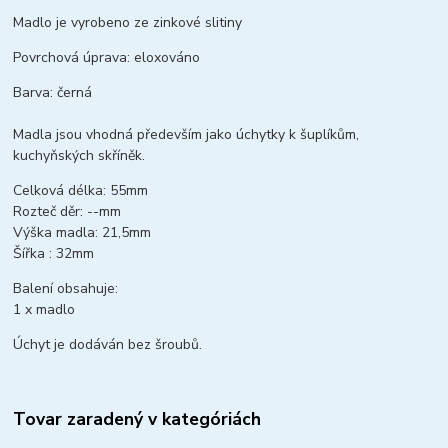
Madlo je vyrobeno ze zinkové slitiny
Povrchová úprava: eloxováno
Barva: černá
Madla jsou vhodná především jako úchytky k šuplíkům,
kuchyňských skříněk.
Celková délka: 55mm
Rozteč děr: --mm
Výška madla: 21,5mm
Šířka : 32mm
Balení obsahuje:
1 x madlo
Úchyt je dodáván bez šroubů.
Tovar zaradený v kategóriách