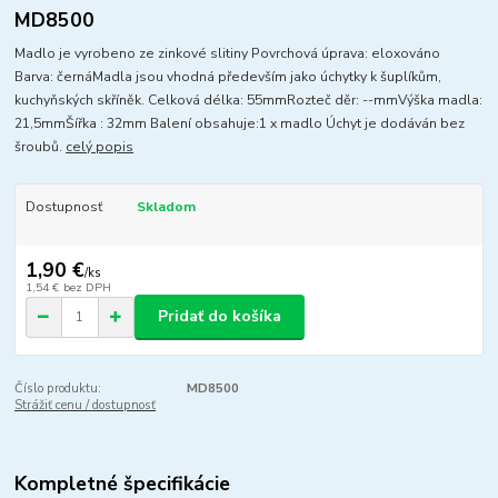
MD8500
Madlo je vyrobeno ze zinkové slitiny Povrchová úprava: eloxováno
Barva: černáMadla jsou vhodná především jako úchytky k šuplíkům,
kuchyňských skříněk. Celková délka: 55mmRozteč děr: --mmVýška madla:
21,5mmŠířka : 32mm Balení obsahuje:1 x madlo Úchyt je dodáván bez
šroubů.
celý popis
Dostupnosť
Skladom
1,90 €
/
ks
1,54 €
bez DPH
Pridať do košíka
Číslo produktu:
MD8500
Strážiť cenu / dostupnosť
Kompletné špecifikácie