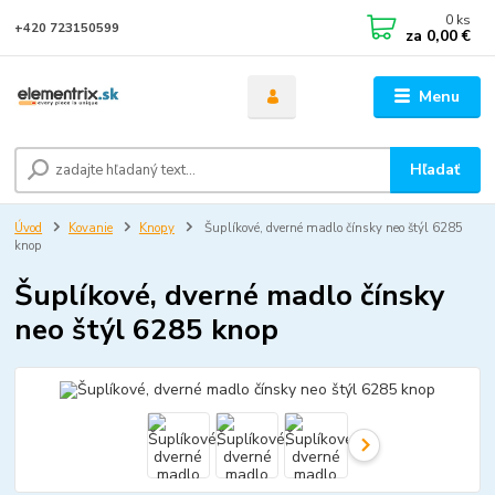
0
ks
+420 723150599
za
0,00 €
Menu
Hľadať
Úvod
Kovanie
Knopy
Šuplíkové, dverné madlo čínsky neo štýl 6285
knop
Šuplíkové, dverné madlo čínsky
neo štýl 6285 knop