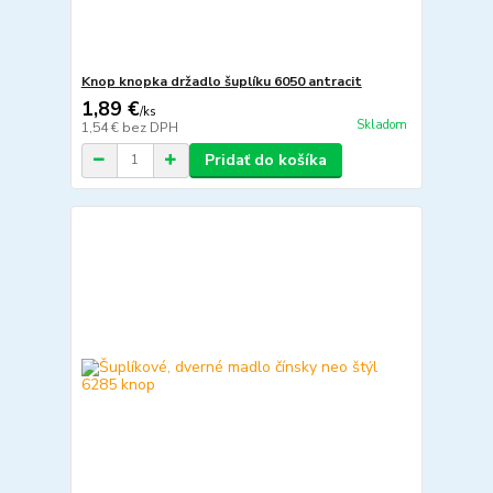
Knop knopka držadlo šuplíku 6050 antracit
1,89 €
/
ks
Skladom
1,54 €
bez DPH
Pridať do košíka