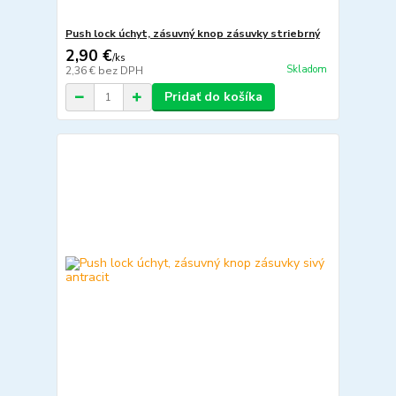
Push lock úchyt, zásuvný knop zásuvky striebrný
2,90 €
/
ks
Skladom
2,36 €
bez DPH
Pridať do košíka