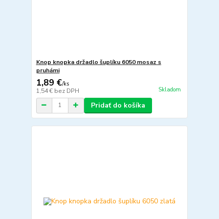
Knop knopka držadlo šuplíku 6050 mosaz s
pruhámi
1,89 €
/
ks
Skladom
1,54 €
bez DPH
Pridať do košíka