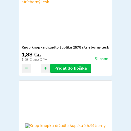
Knop knopka držadlo šuplíku 2578 stríeborný lesk
1,88 €
/
ks
Skladom
1,53 €
bez DPH
Pridať do košíka