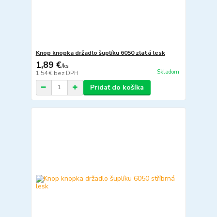
Knop knopka držadlo šuplíku 6050 zlatá lesk
1,89 €
/
ks
Skladom
1,54 €
bez DPH
Pridať do košíka