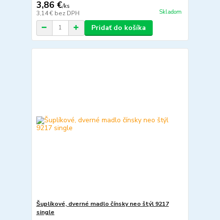
3,86 €
/
ks
Skladom
3,14 €
bez DPH
Pridať do košíka
Šuplíkové, dverné madlo čínsky neo štýl 9217
single