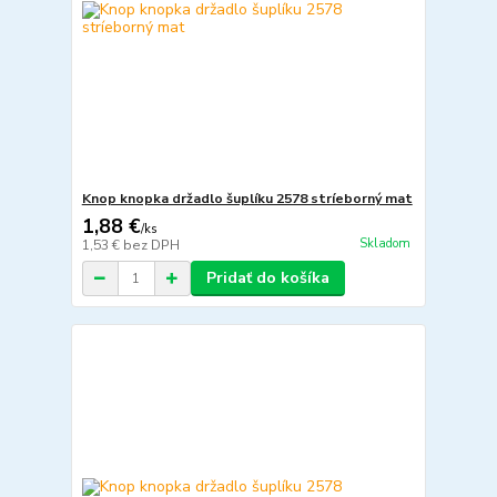
Knop knopka držadlo šuplíku 2578 stríeborný mat
1,88 €
/
ks
Skladom
1,53 €
bez DPH
Pridať do košíka