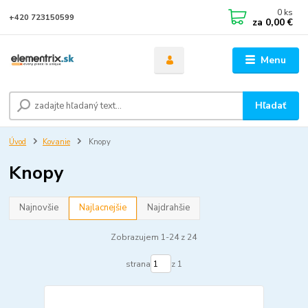
0
ks
+420 723150599
za
0,00 €
Menu
Hľadať
Úvod
Kovanie
Knopy
Knopy
Najnovšie
Najlacnejšie
Najdrahšie
Zobrazujem 1-24 z 24
strana
z 1