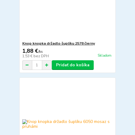
Knop knopka držadlo šuplíku 2578 čierny
1,88 €
/
ks
Skladom
1,53 €
bez DPH
Pridať do košíka