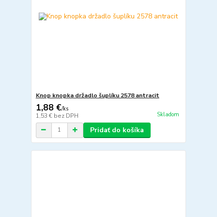
Knop knopka držadlo šuplíku 2578 antracit
1,88 €
/
ks
Skladom
1,53 €
bez DPH
Pridať do košíka