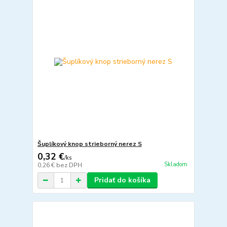
Šuplíkový knop strieborný nerez S
0,32 €
/
ks
Skladom
0,26 €
bez DPH
Pridať do košíka