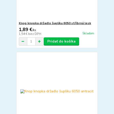
Knop knopka držadlo šuplíku 6050 stříbrná lesk
1,89 €
/
ks
Skladom
1,54 €
bez DPH
Pridať do košíka