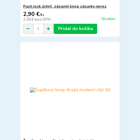
Push lock úchyt, zásuvný knop zásuvky nerez
2,90 €
/
ks
Skladom
2,36 €
bez DPH
Pridať do košíka