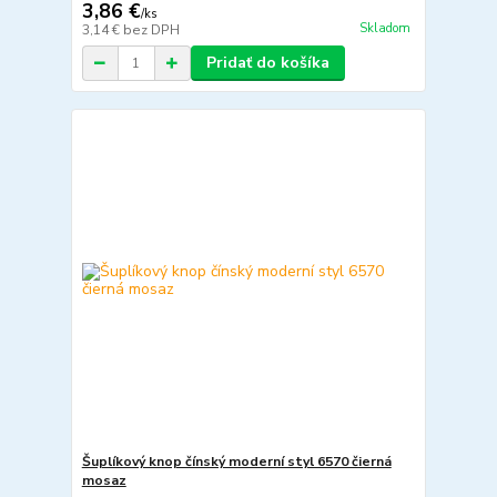
3,86 €
/
ks
Skladom
3,14 €
bez DPH
Pridať do košíka
Šuplíkový knop čínský moderní styl 6570 čierná
mosaz