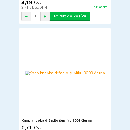
4,19 €
/
ks
Skladom
3,41 €
bez DPH
Pridať do košíka
Knop knopka držadlo šuplíku 9009 čierna
0,71 €
/
ks