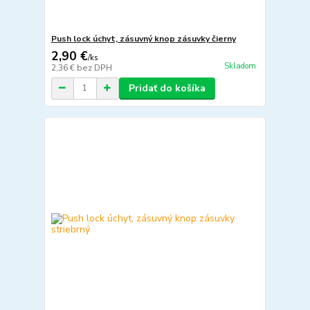
Push lock úchyt, zásuvný knop zásuvky čierny
2,90 €
/
ks
Skladom
2,36 €
bez DPH
Pridať do košíka