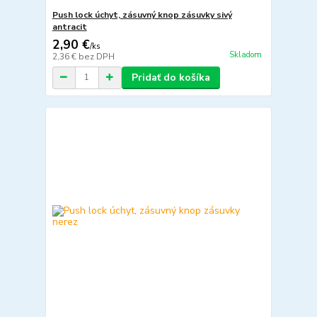
Push lock úchyt, zásuvný knop zásuvky sivý
antracit
2,90 €
/
ks
Skladom
2,36 €
bez DPH
Pridať do košíka