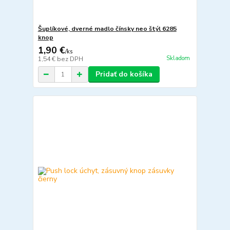
Šuplíkové, dverné madlo čínsky neo štýl 6285
knop
1,90 €
/
ks
Skladom
1,54 €
bez DPH
Pridať do košíka