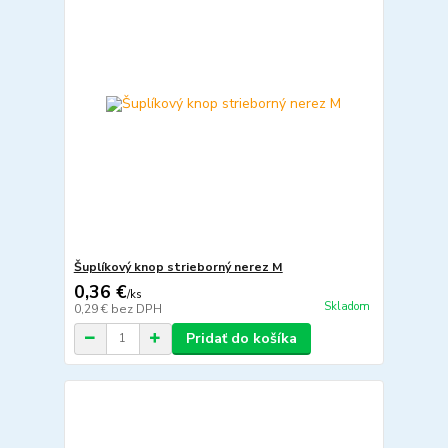
Šuplíkový knop strieborný nerez M
0,36 €
/
ks
Skladom
0,29 €
bez DPH
Pridať do košíka