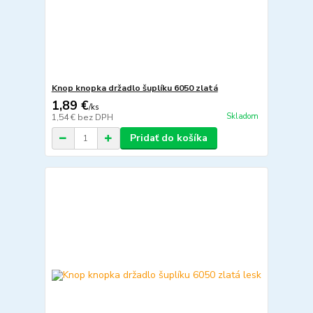
Knop knopka držadlo šuplíku 6050 zlatá
1,89 €
/
ks
Skladom
1,54 €
bez DPH
Pridať do košíka