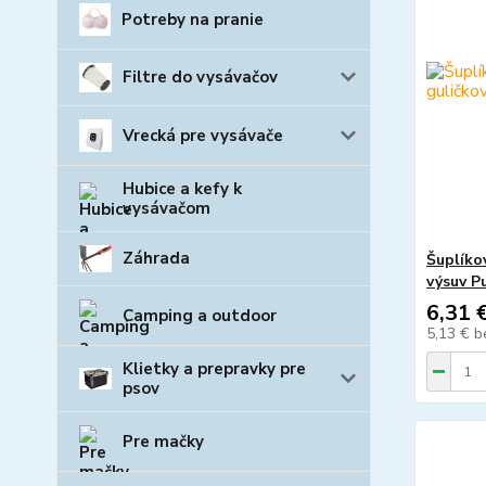
Potreby na pranie
Filtre do vysávačov
Vrecká pre vysávače
Hubice a kefy k
vysávačom
Záhrada
Šuplíko
výsuv P
6,31 
Camping a outdoor
5,13 €
b
Klietky a prepravky pre
psov
Pre mačky