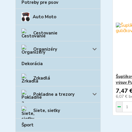
Potreby pre psov
Auto Moto
Cestovanie
Organizéry
Dekorácia
Šuplíko
Zrkadlá
výsuv P
7,47 
Pokladne a trezory
6,07 €
b
Siete, sieťky
Šport