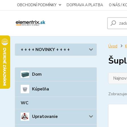
OBCHODNÍ PODMÍNKY
DOPRAVA A PLATBA
O NÁS / 
Úvod
K
+ + + + NOVINKY + + + +
Šupl
Dom
Najnov
Kúpeľňa
Zobrazuje
WC
Upratovanie