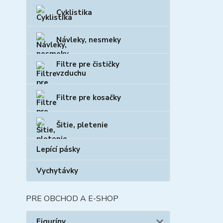
Cyklistika
Návleky, nesmeky
Filtre pre čističky
vzduchu
Filtre pre kosačky
Šitie, pletenie
Lepící pásky
Vychytávky
PRE OBCHOD A E-SHOP
Figuríny