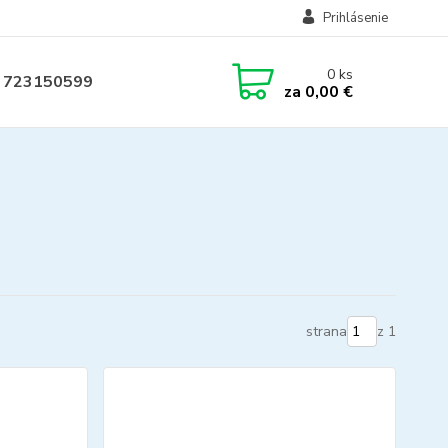
Prihlásenie
0
ks
 723150599
za
0,00 €
strana
z 1