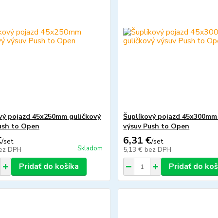
vý pojazd 45x250mm guličkový
Šuplíkový pojazd 45x300mm 
ush to Open
výsuv Push to Open
€
6,31 €
/
set
/
set
Skladom
ez DPH
5,13 €
bez DPH
Pridať do košíka
Pridať do koš