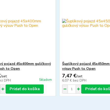
vý pojazd 45x400mm guličkový
Šuplíkový pojazd 45x450mm 
ush to Open
výsuv Push to Open
€
7,47 €
/
set
/
set
Skladom
ez DPH
6,07 €
bez DPH
Pridať do košíka
Pridať do koš