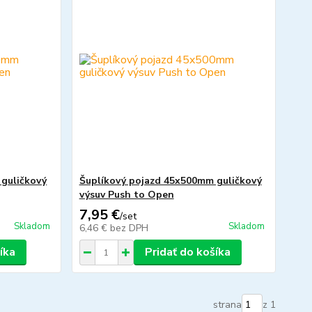
guličkový
Šuplíkový pojazd 45x500mm guličkový
výsuv Push to Open
7,95 €
/
set
Skladom
Skladom
6,46 €
bez DPH
íka
Pridať do košíka
strana
z 1