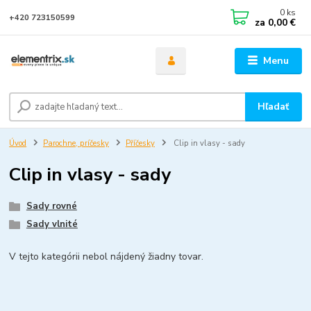
0
ks
+420 723150599
za
0,00 €
Menu
Hľadať
Úvod
Parochne, príčesky
Příčesky
Clip in vlasy - sady
Clip in vlasy - sady
Sady rovné
Sady vlnité
V tejto kategórii nebol nájdený žiadny tovar.