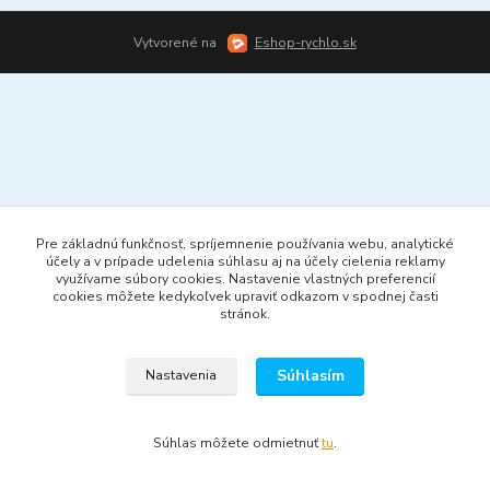
Vytvorené na
Eshop-rychlo.sk
Pre základnú funkčnosť, spríjemnenie používania webu, analytické
účely a v prípade udelenia súhlasu aj na účely cielenia reklamy
využívame súbory cookies. Nastavenie vlastných preferencií
cookies môžete kedykoľvek upraviť odkazom v spodnej časti
stránok.
Súhlasím
Nastavenia
Súhlas môžete odmietnuť
tu
.