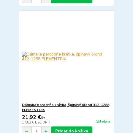
Dámska parochňa krátka, špinavý blond 412-1288
ELEMENTRIX
21,92 €
/
ks
Skladom
17,82 €
bez DPH
Pridať do košíka