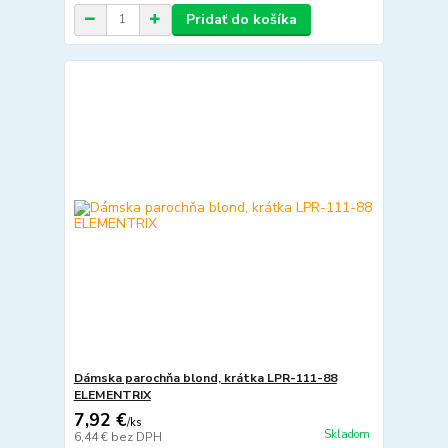
Pridať do košíka
Dámska parochňa blond, krátka LPR-111-88
ELEMENTRIX
7,92 €
/
ks
Skladom
6,44 €
bez DPH