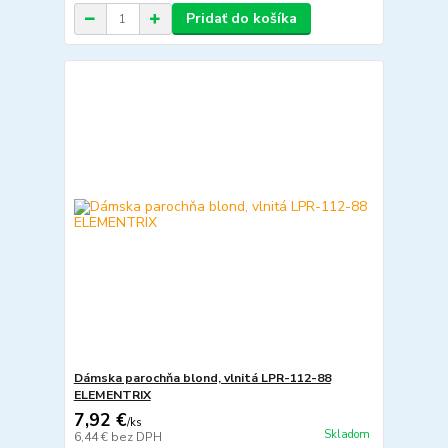
Pridať do košíka
Dámska parochňa blond, vlnitá LPR-112-88
ELEMENTRIX
7,92 €
/
ks
Skladom
6,44 €
bez DPH