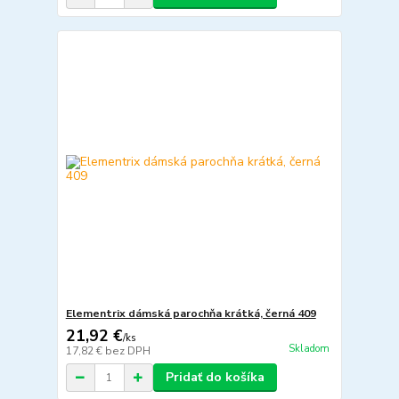
Elementrix dámská parochňa krátká, černá 409
21,92 €
/
ks
Skladom
17,82 €
bez DPH
Pridať do košíka