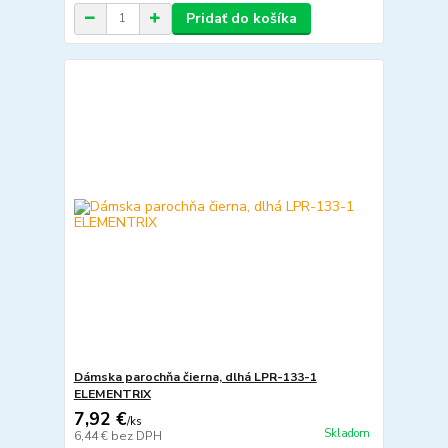
Pridať do košíka
Dámska parochňa čierna, dlhá LPR-133-1
ELEMENTRIX
7,92 €
/
ks
Skladom
6,44 €
bez DPH