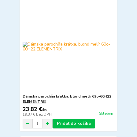
Dámska parochňa krátka, blond melír 69c-60H22
ELEMENTRIX
23,82 €
/
ks
Skladom
19,37 €
bez DPH
Pridať do košíka