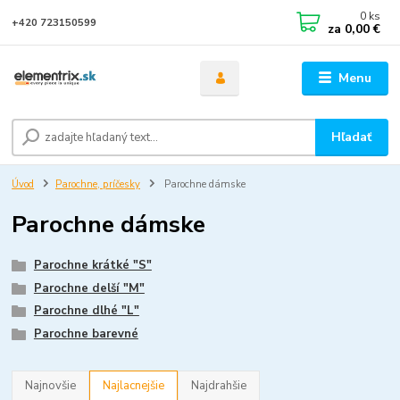
0
ks
+420 723150599
za
0,00 €
Menu
Hľadať
Úvod
Parochne, príčesky
Parochne dámske
Parochne dámske
Parochne krátké "S"
Parochne delší "M"
Parochne dlhé "L"
Parochne barevné
Najnovšie
Najlacnejšie
Najdrahšie