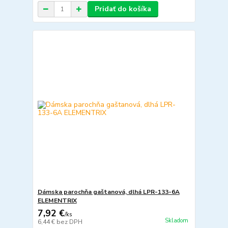
Pridať do košíka
Dámska parochňa gaštanová, dlhá LPR-133-6A
ELEMENTRIX
7,92 €
/
ks
Skladom
6,44 €
bez DPH