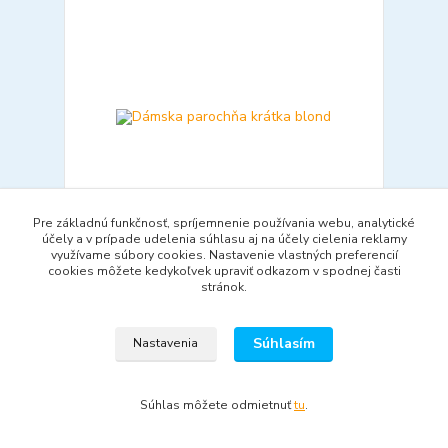
Pre základnú funkčnosť, spríjemnenie používania webu, analytické
účely a v prípade udelenia súhlasu aj na účely cielenia reklamy
využívame súbory cookies. Nastavenie vlastných preferencií
cookies môžete kedykoľvek upraviť odkazom v spodnej časti
Dámska parochňa krátka blond
stránok.
27,13 €
/
ks
Skladom
22,06 €
bez DPH
Súhlasím
Nastavenia
Pridať do košíka
Súhlas môžete odmietnuť
tu
.