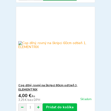
Cop dlhý, rovný na škripci 60cm odtieň 1,
ELEMENTRIX
4,00 €
/
ks
Skladom
3,25 €
bez DPH
Pridať do košíka