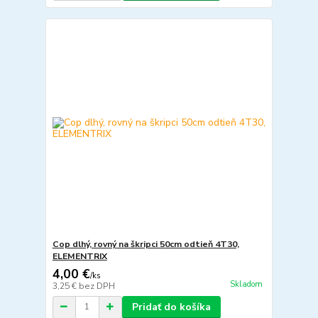
Cop dlhý, rovný na škripci 50cm odtieň 4T30,
ELEMENTRIX
4,00 €
/
ks
Skladom
3,25 €
bez DPH
Pridať do košíka