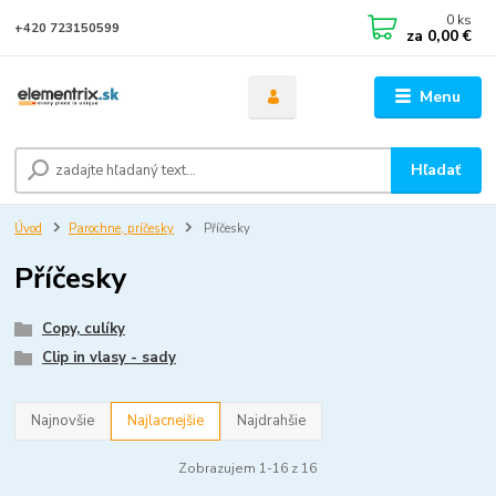
0
ks
+420 723150599
za
0,00 €
Menu
Hľadať
Úvod
Parochne, príčesky
Příčesky
Příčesky
Copy, culíky
Clip in vlasy - sady
Najnovšie
Najlacnejšie
Najdrahšie
Zobrazujem 1-16 z 16