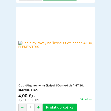
Cop dlhý, rovný na škripci 60cm odtieň 4T30,
ELEMENTRIX
4,00 €
/
ks
Skladom
3,25 €
bez DPH
Pridať do košíka