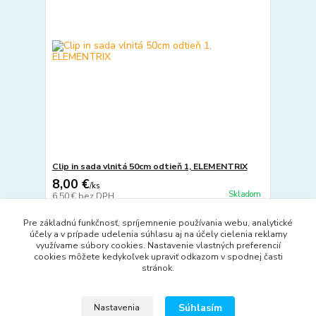
Clip in sada vlnitá 50cm odtieň 1, ELEMENTRIX
8,00 €
/
ks
Skladom
6,50 €
bez DPH
Pridať do košíka
Pre základnú funkčnosť, spríjemnenie používania webu, analytické
účely a v prípade udelenia súhlasu aj na účely cielenia reklamy
využívame súbory cookies. Nastavenie vlastných preferencií
cookies môžete kedykoľvek upraviť odkazom v spodnej časti
strana
z 1
stránok.
Súhlasím
Nastavenia