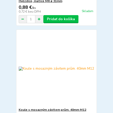
Hvězdice, matice M6 ø 31mm
0,88 €
/
ks
Skladom
0,72 €
bez DPH
Pridať do košíka
Koule s mosazným závitem prům. 40mm M12