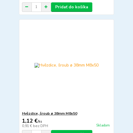
Pridať do košíka
Hvězdice, šroub ø 38mm M8x50
1,12 €
/
ks
Skladom
0,91 €
bez DPH