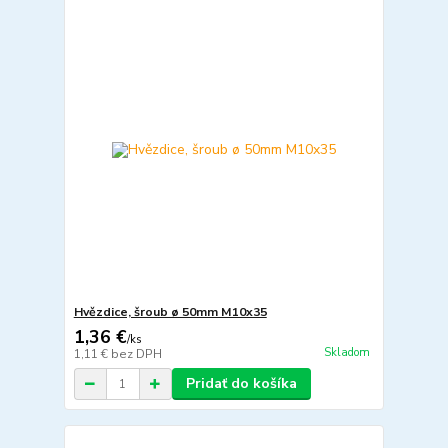
Hvězdice, šroub ø 50mm M10x35
1,36 €
/
ks
Skladom
1,11 €
bez DPH
Pridať do košíka