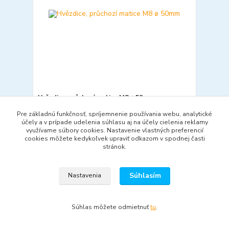
Hvězdice, průchozí matice M8 ø 50mm
1,52 €
/
ks
Pre základnú funkčnosť, spríjemnenie používania webu, analytické
Skladom
1,24 €
bez DPH
účely a v prípade udelenia súhlasu aj na účely cielenia reklamy
využívame súbory cookies. Nastavenie vlastných preferencií
Pridať do košíka
cookies môžete kedykoľvek upraviť odkazom v spodnej časti
stránok.
Súhlasím
Nastavenia
Súhlas môžete odmietnuť
tu
.