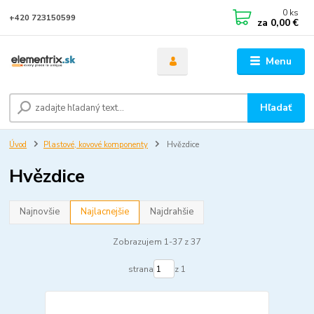
0
ks
+420 723150599
za
0,00 €
Menu
Hľadať
Úvod
Plastové, kovové komponenty
Hvězdice
Hvězdice
Najnovšie
Najlacnejšie
Najdrahšie
Zobrazujem 1-37 z 37
strana
z 1