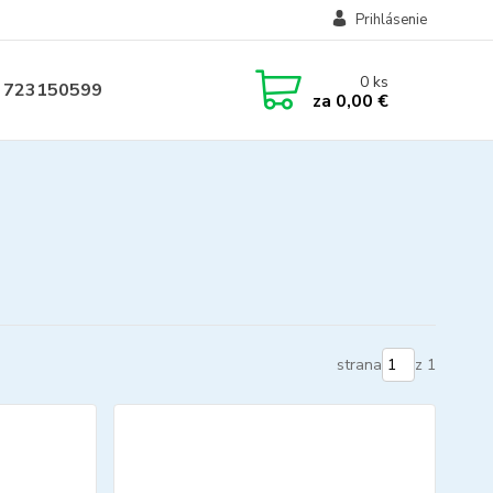
Prihlásenie
0
ks
 723150599
za
0,00 €
strana
z 1