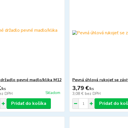
držadlo pevné madlo/klika M12
Pevná úhlová rukojeť se záv
€
3,79 €
/
ks
/
ks
Skladom
ez DPH
3,08 €
bez DPH
Pridať do košíka
Pridať do koš