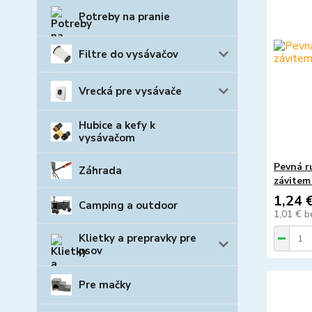
Potreby na pranie
Filtre do vysávačov
Vrecká pre vysávače
Hubice a kefy k
vysávačom
Pevná r
Záhrada
závitem
1,24 
Camping a outdoor
1,01 €
b
Klietky a prepravky pre
psov
Pre mačky