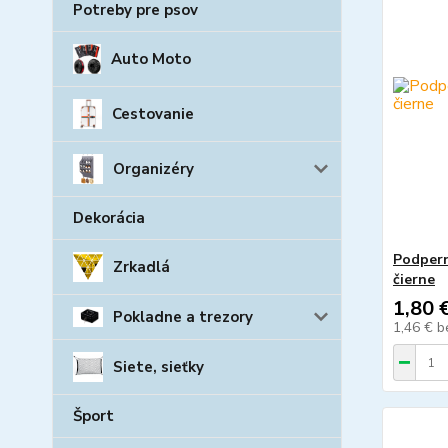
Potreby pre psov
Auto Moto
Cestovanie
Organizéry
Dekorácia
Podpern
Zrkadlá
čierne
1,80 
Pokladne a trezory
1,46 €
b
Siete, sieťky
Šport