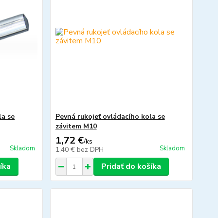
la se
Pevná rukojeť ovládacího kola se
závitem M10
1,72 €
/
ks
Skladom
Skladom
1,40 €
bez DPH
íka
Pridať do košíka