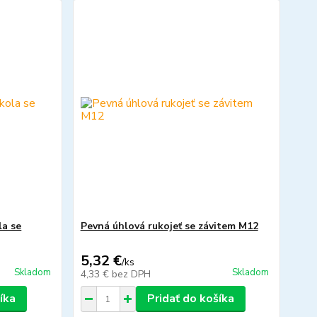
la se
Pevná úhlová rukojeť se závitem M12
5,32 €
/
ks
Skladom
Skladom
4,33 €
bez DPH
íka
Pridať do košíka