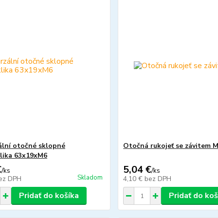
ální otočné sklopné
Otočná rukojeť se závitem 
lika 63x19xM6
€
5,04 €
/
ks
/
ks
Skladom
ez DPH
4,10 €
bez DPH
Pridať do košíka
Pridať do koš