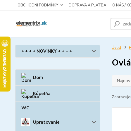
OBCHODNÍ PODMÍNKY
DOPRAVA A PLATBA
O NÁS / 
Úvod
P
+ + + + NOVINKY + + + +
Ovlá
Dom
Najnov
Kúpeľňa
Zobrazuje
WC
Upratovanie