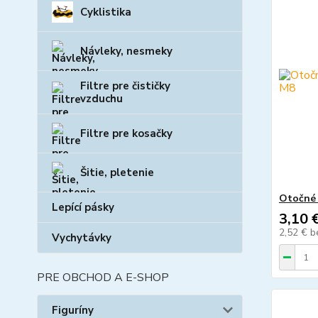
Cyklistika
Návleky, nesmeky
Filtre pre čističky
vzduchu
Filtre pre kosačky
Šitie, pletenie
Otočné 
Lepící pásky
3,10 
2,52 €
b
Vychytávky
PRE OBCHOD A E-SHOP
Figuríny