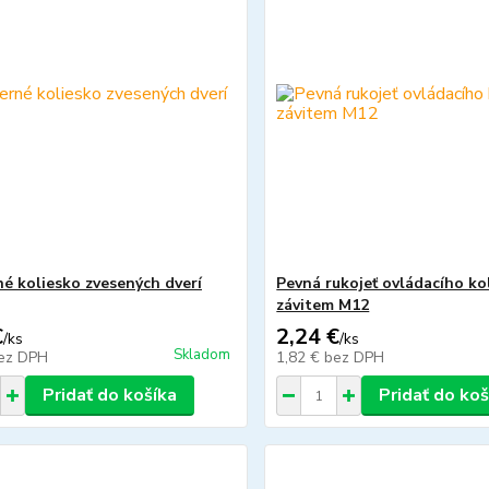
é koliesko zvesených dverí
Pevná rukojeť ovládacího ko
závitem M12
€
2,24 €
/
ks
/
ks
Skladom
ez DPH
1,82 €
bez DPH
Pridať do košíka
Pridať do koš