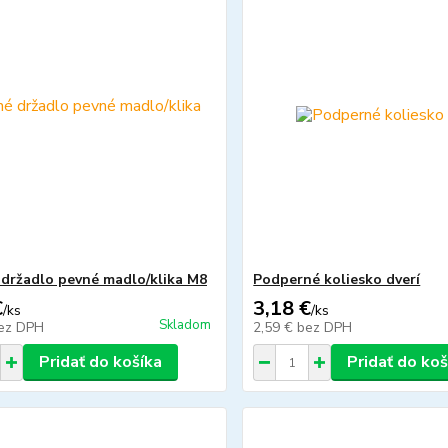
držadlo pevné madlo/klika M8
Podperné koliesko dverí
€
3,18 €
/
ks
/
ks
Skladom
ez DPH
2,59 €
bez DPH
Pridať do košíka
Pridať do koš