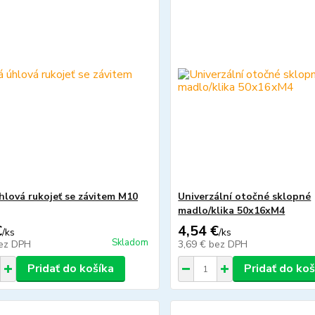
hlová rukojeť se závitem M10
Univerzální otočné sklopné
madlo/klika 50x16xM4
€
4,54 €
/
ks
/
ks
Skladom
ez DPH
3,69 €
bez DPH
Pridať do košíka
Pridať do koš