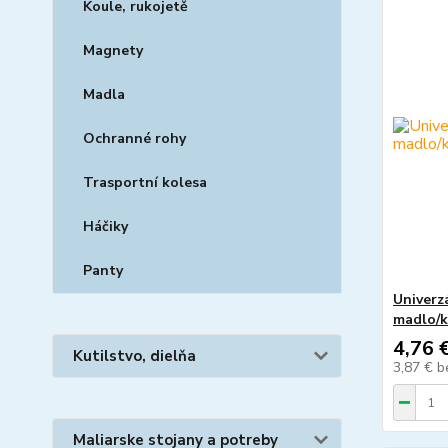
Koule, rukojetě
Magnety
Madla
Ochranné rohy
Trasportní kolesa
Háčiky
Panty
Univerz
madlo/k
4,76 
Kutilstvo, dielňa
3,87 €
b
Maliarske stojany a potreby