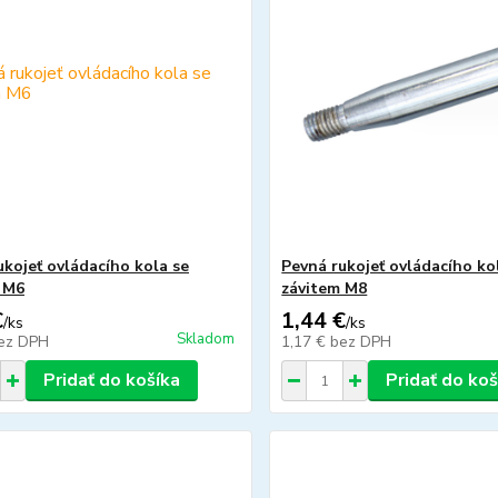
ukojeť ovládacího kola se
Pevná rukojeť ovládacího ko
 M6
závitem M8
€
1,44 €
/
ks
/
ks
Skladom
ez DPH
1,17 €
bez DPH
Pridať do košíka
Pridať do koš