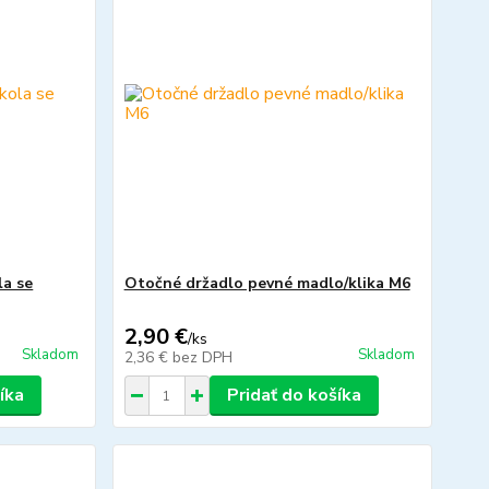
la se
Otočné držadlo pevné madlo/klika M6
2,90 €
/
ks
Skladom
Skladom
2,36 €
bez DPH
íka
Pridať do košíka