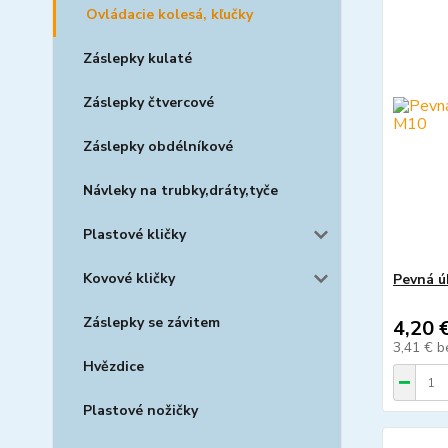
Ovládacie kolesá, kľučky
Záslepky kulaté
Záslepky čtvercové
Záslepky obdélníkové
Návleky na trubky,dráty,tyče
Plastové kličky
Kovové kličky
Pevná ú
Záslepky se závitem
4,20 
3,41 €
b
Hvězdice
Plastové nožičky