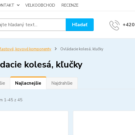
KONTAKT
VELKOOBCHOD
RECENZE
Hľadať
+420
lastové, kovové komponenty
Ovládacie kolesá, kľučky
dacie kolesá, kľučky
šie
Najlacnejšie
Najdrahšie
m 1-45 z 45