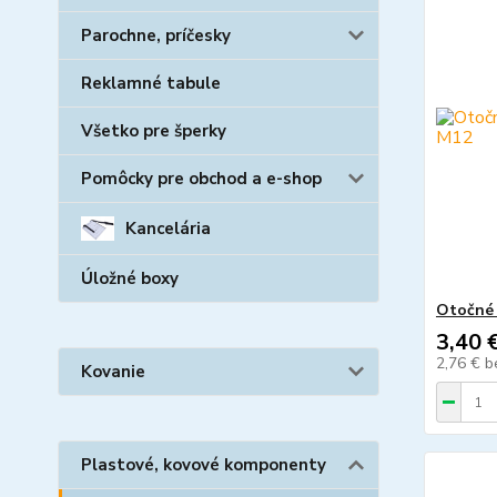
Parochne, príčesky
Reklamné tabule
Všetko pre šperky
Pomôcky pre obchod a e-shop
Kancelária
Úložné boxy
Otočné 
3,40 
2,76 €
b
Kovanie
Plastové, kovové komponenty