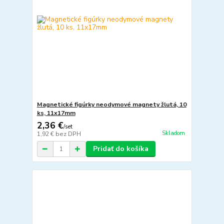
Magnetické figúrky neodymové magnety žlutá, 10
ks, 11x17mm
2,36 €
/
set
Skladom
1,92 €
bez DPH
Pridať do košíka