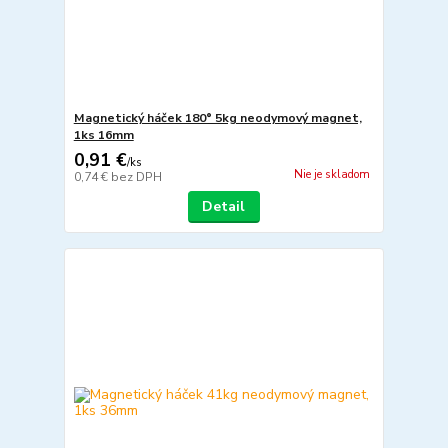
Magnetický háček 180° 5kg neodymový magnet,
1ks 16mm
0,91 €
/
ks
Nie je skladom
0,74 €
bez DPH
Detail