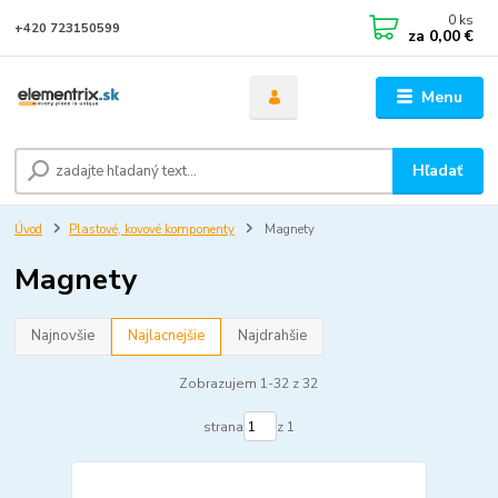
0
ks
+420 723150599
za
0,00 €
Menu
Hľadať
Úvod
Plastové, kovové komponenty
Magnety
Magnety
Najnovšie
Najlacnejšie
Najdrahšie
Zobrazujem 1-32 z 32
strana
z 1