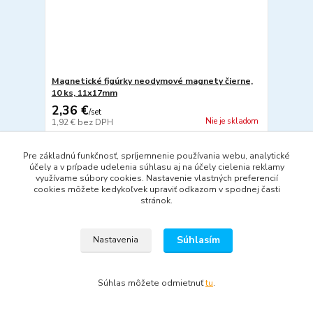
Magnetické figúrky neodymové magnety čierne,
10 ks, 11x17mm
2,36 €
/
set
Nie je skladom
1,92 €
bez DPH
Detail
Pre základnú funkčnosť, spríjemnenie používania webu, analytické
účely a v prípade udelenia súhlasu aj na účely cielenia reklamy
využívame súbory cookies. Nastavenie vlastných preferencií
cookies môžete kedykoľvek upraviť odkazom v spodnej časti
stránok.
Súhlasím
Nastavenia
Súhlas môžete odmietnuť
tu
.