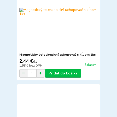
Magnetický teleskopický uchopovač s kĺbom 1ks
2,44 €
/
ks
Skladom
1,98 €
bez DPH
Pridať do košíka