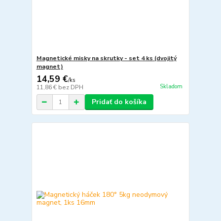
Magnetické misky na skrutky - set 4 ks (dvojitý
magnet)
14,59 €
/
ks
Skladom
11,86 €
bez DPH
Pridať do košíka