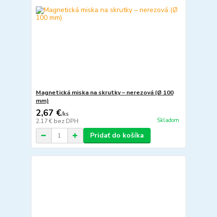
Magnetická miska na skrutky – nerezová (Ø 100
mm)
2,67 €
/
ks
Skladom
2,17 €
bez DPH
Pridať do košíka