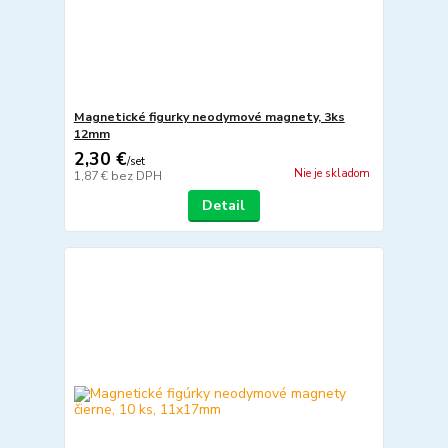
Magnetické figurky neodymové magnety, 3ks
12mm
2,30 €
/
set
Nie je skladom
1,87 €
bez DPH
Detail