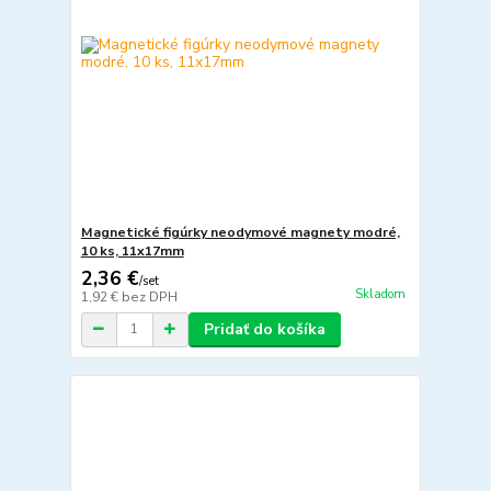
Magnetické figúrky neodymové magnety modré,
10 ks, 11x17mm
2,36 €
/
set
Skladom
1,92 €
bez DPH
Pridať do košíka