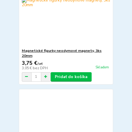
Magnetické figurky neodymové magnety, 3ks
20mm
3,75 €
/
set
Skladom
3,05 €
bez DPH
Pridať do košíka