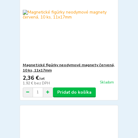
Magnetické figúrky neodymové magnety červená,
10 ks, 11x17mm
2,36 €
/
set
Skladom
1,92 €
bez DPH
Pridať do košíka