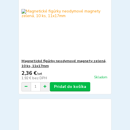
Magnetické figúrky neodymové magnety zelená,
10 ks, 11x17mm
2,36 €
/
set
Skladom
1,92 €
bez DPH
Pridať do košíka