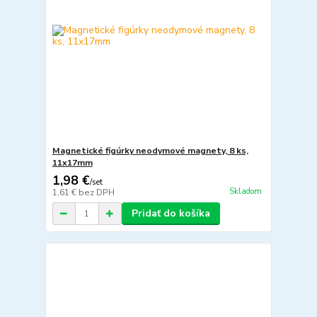
Magnetické figúrky neodymové magnety, 8 ks,
11x17mm
1,98 €
/
set
Skladom
1,61 €
bez DPH
Pridať do košíka