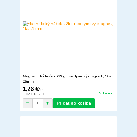
Magnetický háček 22kg neodymový magnet, 1ks
25mm
1,26 €
/
ks
Skladom
1,02 €
bez DPH
Pridať do košíka