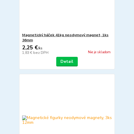
Magnetický háček 41kg neodymový magnet, 1ks
36mm
2,25 €
/
ks
Nie je skladom
1,83 €
bez DPH
Detail