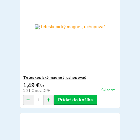
Teleskopický magnet, uchopovač
1,49 €
/
ks
Skladom
1,21 €
bez DPH
Pridať do košíka