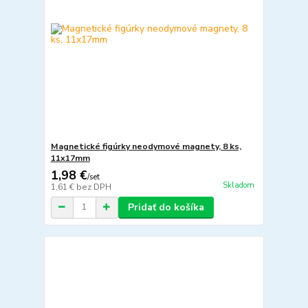
Magnetické figúrky neodymové magnety, 8 ks,
11x17mm
1,98 €
/
set
Skladom
1,61 €
bez DPH
Pridať do košíka