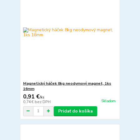
Magnetický háček 8kg neodymový magnet, 1ks
16mm
0,91 €
/
ks
Skladom
0,74 €
bez DPH
Pridať do košíka