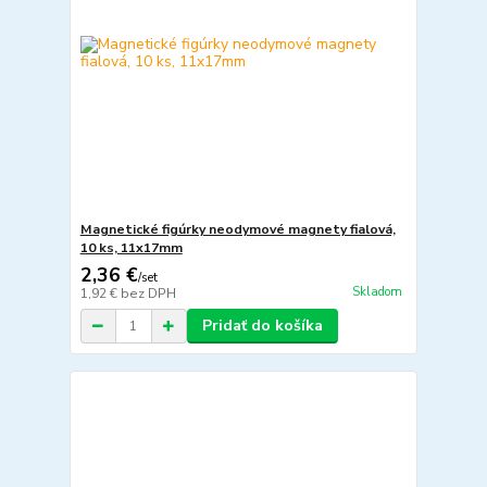
Magnetické figúrky neodymové magnety fialová,
10 ks, 11x17mm
2,36 €
/
set
Skladom
1,92 €
bez DPH
Pridať do košíka