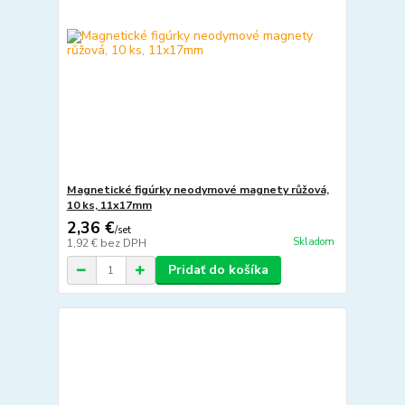
Magnetické figúrky neodymové magnety růžová,
10 ks, 11x17mm
2,36 €
/
set
Skladom
1,92 €
bez DPH
Pridať do košíka