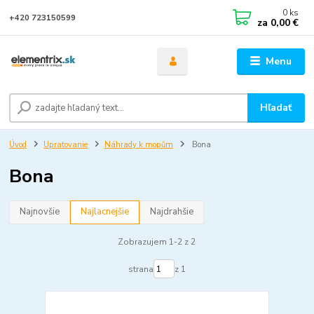
0
ks
+420 723150599
za
0,00 €
Menu
Hľadať
Úvod
Upratovanie
Náhrady k mopům
Bona
Bona
Najnovšie
Najlacnejšie
Najdrahšie
Zobrazujem 1-2 z 2
strana
z 1