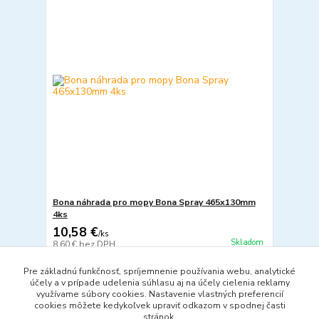
Bona náhrada pro mopy Bona Spray 465x130mm
4ks
10,58 €
/
ks
Skladom
8,60 €
bez DPH
Pridať do košíka
Pre základnú funkčnosť, spríjemnenie používania webu, analytické
účely a v prípade udelenia súhlasu aj na účely cielenia reklamy
využívame súbory cookies. Nastavenie vlastných preferencií
cookies môžete kedykoľvek upraviť odkazom v spodnej časti
strana
z 1
stránok.