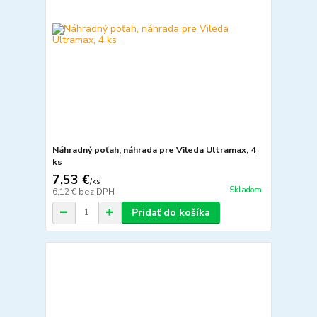
Náhradný poťah, náhrada pre Vileda Ultramax, 4
ks
7,53 €
/
ks
Skladom
6,12 €
bez DPH
Pridať do košíka