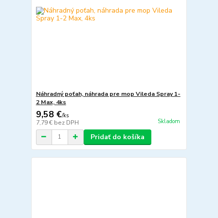
Náhradný poťah, náhrada pre mop Vileda Spray 1-
2 Max, 4ks
9,58 €
/
ks
Skladom
7,79 €
bez DPH
Pridať do košíka