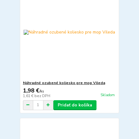
Náhradné ozubené koliesko pre mop Vileda
1,98 €
/
ks
Skladom
1,61 €
bez DPH
Pridať do košíka