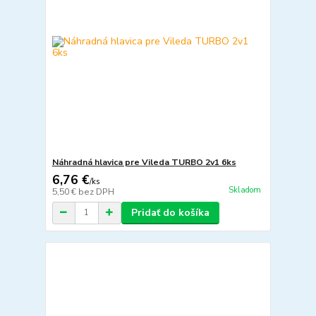
Náhradná hlavica pre Vileda TURBO 2v1 6ks
6,76 €
/
ks
Skladom
5,50 €
bez DPH
Pridať do košíka