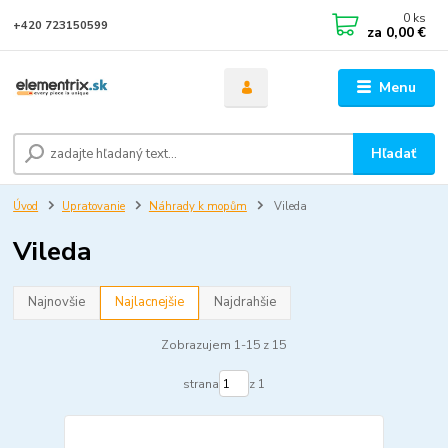
0
ks
+420 723150599
za
0,00 €
Menu
Hľadať
Úvod
Upratovanie
Náhrady k mopům
Vileda
Vileda
Najnovšie
Najlacnejšie
Najdrahšie
Zobrazujem 1-15 z 15
strana
z 1