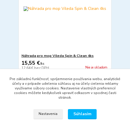
Náhrada pro mop Vileda Spin & Clean 4ks
15,55 €
/
ks
Nie je skladom
12,64 €
bez DPH
Detail
Pre základnú funkčnosť, spríjemnenie používania webu, analytické
účely a v prípade udelenia súhlasu aj na účely cielenia reklamy
využívame súbory cookies. Nastavenie vlastných preferencií
cookies môžete kedykoľvek upraviť odkazom v spodnej časti
strana
z 1
stránok.
Súhlasím
Nastavenia