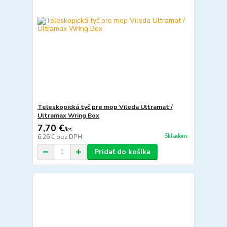
Teleskopická tyč pre mop Vileda Ultramat /
Ultramax Wring Box
7,70 €
/
ks
Skladom
6,26 €
bez DPH
Pridať do košíka