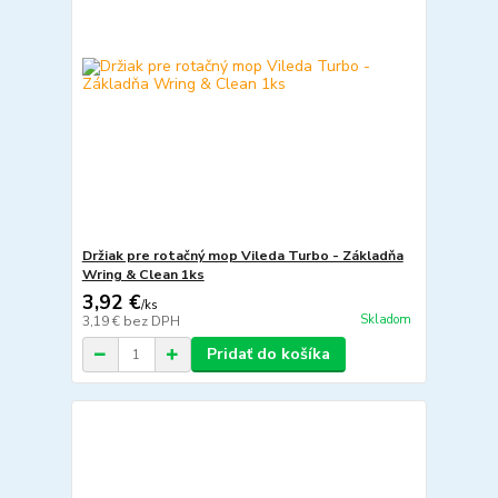
Držiak pre rotačný mop Vileda Turbo - Základňa
Wring & Clean 1ks
3,92 €
/
ks
Skladom
3,19 €
bez DPH
Pridať do košíka