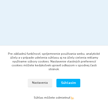
Pre základnú funkčnosť, spríjemnenie používania webu, analytické
účely a v prípade udelenia súhlasu aj na účely cielenia reklamy
využívame súbory cookies. Nastavenie vlastných preferencií
cookies môžete kedykoľvek upraviť odkazom v spodnej časti
stránok.
Súhlasím
Nastavenia
Súhlas môžete odmietnuť
tu
.