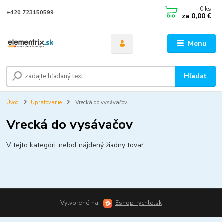
0
ks
+420 723150599
za
0,00 €
Menu
Hľadať
Úvod
Upratovanie
Vrecká do vysávačov
Vrecká do vysávačov
V tejto kategórii nebol nájdený žiadny tovar.
Vytvorené na
Eshop-rychlo.sk