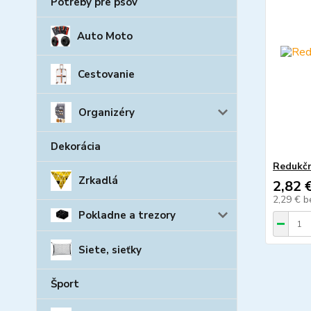
Potreby pre psov
Auto Moto
Cestovanie
Organizéry
Dekorácia
Redukčn
Zrkadlá
2,82 
2,29 €
b
Pokladne a trezory
Siete, sieťky
Šport