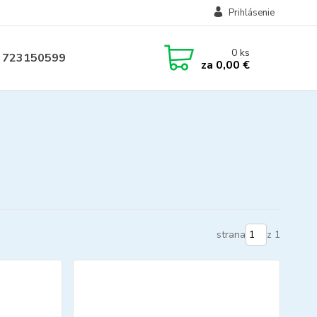
Prihlásenie
0
ks
 723150599
za
0,00 €
strana
z 1