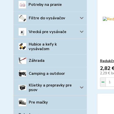
Potreby na pranie
Filtre do vysávačov
Vrecká pre vysávače
Hubice a kefy k
vysávačom
Záhrada
Redukčn
2,82 
2,29 €
b
Camping a outdoor
Klietky a prepravky pre
psov
Pre mačky