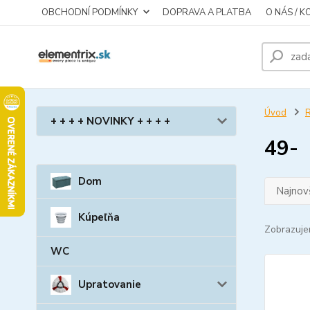
OBCHODNÍ PODMÍNKY
DOPRAVA A PLATBA
O NÁS / 
Úvod
R
+ + + + NOVINKY + + + +
49-
Dom
Najnov
Kúpeľňa
Zobrazuje
WC
Upratovanie