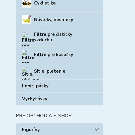
Cyklistika
Návleky, nesmeky
Filtre pre čističky
vzduchu
Filtre pre kosačky
Šitie, pletenie
Lepící pásky
Vychytávky
PRE OBCHOD A E-SHOP
Figuríny