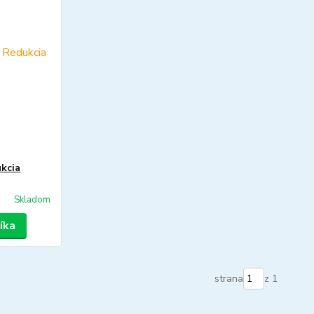
kcia
Skladom
íka
strana
z 1