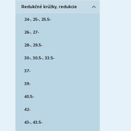
Redukčné krúžky, redukcie
24-, 25-, 25.5-
26-, 27-
28-, 29.5-
30-, 30.5-, 33.5-
37-
39-
40.5-
42-
43-, 43.5-