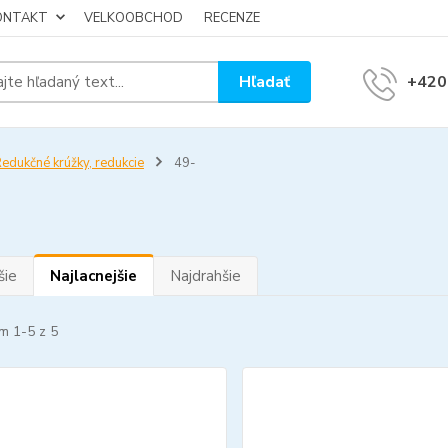
KONTAKT
VELKOOBCHOD
RECENZE
Hľadať
+420
edukčné krúžky, redukcie
49-
šie
Najlacnejšie
Najdrahšie
m 1-5 z 5