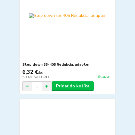
Step down 55-405 Redukcia, adapter
6,32 €
/
ks
Skladom
5,14 €
bez DPH
Pridať do košíka