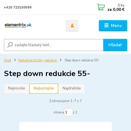
0
ks
+420 723150599
za
0,00 €
Menu
Hľadať
Úvod
Redukčné krúžky, redukcie
Step down redukcie 55-
Step down redukcie 55-
Najnovšie
Najlacnejšie
Najdrahšie
Zobrazujem 1-7 z 7
strana
z 1