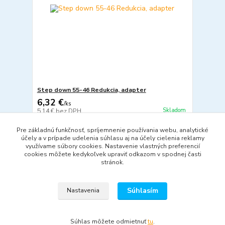
Step down 55-46 Redukcia, adapter
6,32 €
/
ks
Skladom
5,14 €
bez DPH
Pridať do košíka
Pre základnú funkčnosť, spríjemnenie používania webu, analytické
účely a v prípade udelenia súhlasu aj na účely cielenia reklamy
využívame súbory cookies. Nastavenie vlastných preferencií
cookies môžete kedykoľvek upraviť odkazom v spodnej časti
strana
z 1
stránok.
Súhlasím
Nastavenia
Súhlas môžete odmietnuť
tu
.