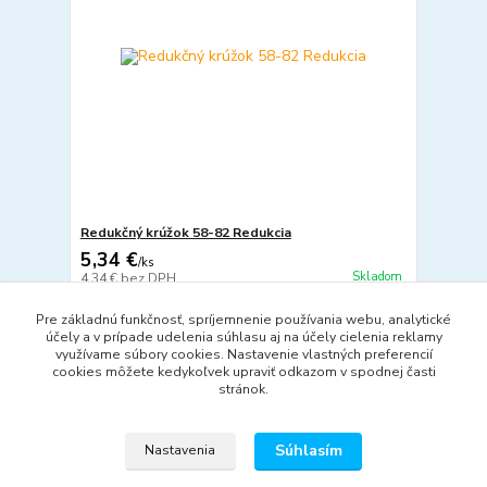
Redukčný krúžok 58-82 Redukcia
5,34 €
/
ks
Skladom
4,34 €
bez DPH
Pridať do košíka
Pre základnú funkčnosť, spríjemnenie používania webu, analytické
účely a v prípade udelenia súhlasu aj na účely cielenia reklamy
využívame súbory cookies. Nastavenie vlastných preferencií
cookies môžete kedykoľvek upraviť odkazom v spodnej časti
strana
z 1
stránok.
Súhlasím
Nastavenia