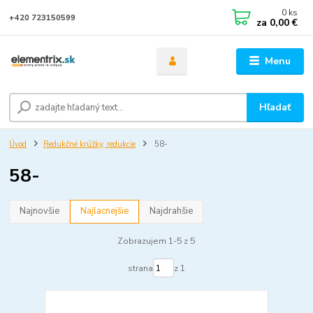
0
ks
+420 723150599
za
0,00 €
Menu
Hľadať
Úvod
Redukčné krúžky, redukcie
58-
58-
Najnovšie
Najlacnejšie
Najdrahšie
Zobrazujem 1-5 z 5
strana
z 1