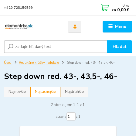
0
ks
+420 723150599
za
0,00 €
Menu
Hľadať
Úvod
Redukčné krúžky, redukcie
Step down red. 43-, 43,5-, 46-
Step down red. 43-, 43,5-, 46-
Najnovšie
Najlacnejšie
Najdrahšie
Zobrazujem 1-1 z 1
strana
z 1