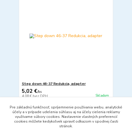
Step down 46-37 Redukcia, adapter
5,02 €
/
ks
Skladom
4,08 €
bez DPH
Pridať do košíka
Pre základnú funkčnosť, spríjemnenie používania webu, analytické
účely a v prípade udelenia súhlasu aj na účely cielenia reklamy
využívame súbory cookies. Nastavenie vlastných preferencií
cookies môžete kedykoľvek upraviť odkazom v spodnej časti
strana
z 1
stránok.