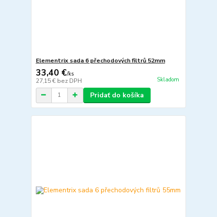
Elementrix sada 6 přechodových filtrů 52mm
33,40 €
/
ks
Skladom
27,15 €
bez DPH
Pridať do košíka