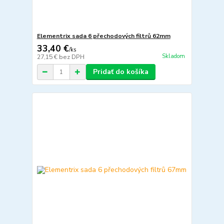
Elementrix sada 6 přechodových filtrů 62mm
33,40 €
/
ks
Skladom
27,15 €
bez DPH
Pridať do košíka