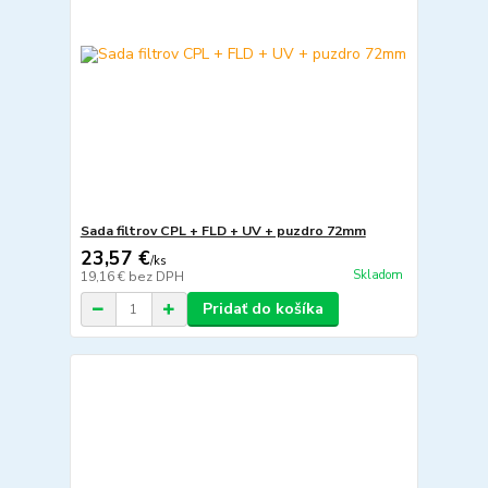
Sada filtrov CPL + FLD + UV + puzdro 72mm
23,57 €
/
ks
Skladom
19,16 €
bez DPH
Pridať do košíka