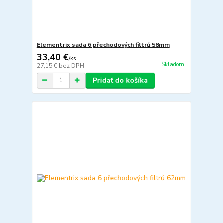
Elementrix sada 6 přechodových filtrů 58mm
33,40 €
/
ks
Skladom
27,15 €
bez DPH
Pridať do košíka