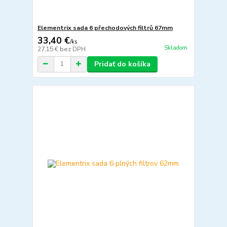
Elementrix sada 6 přechodových filtrů 67mm
33,40 €
/
ks
Skladom
27,15 €
bez DPH
Pridať do košíka