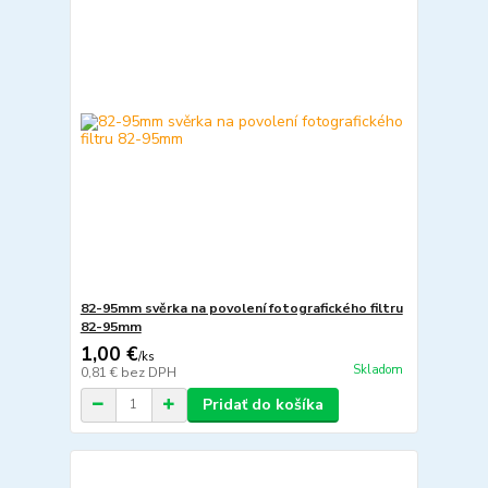
82-95mm svěrka na povolení fotografického filtru
82-95mm
1,00 €
/
ks
Skladom
0,81 €
bez DPH
Pridať do košíka