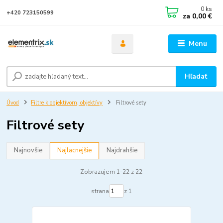
0
ks
+420 723150599
za
0,00 €
Menu
Hľadať
Úvod
Filtre k objektívom, objektívy
Filtrové sety
Filtrové sety
Najnovšie
Najlacnejšie
Najdrahšie
Zobrazujem 1-22 z 22
strana
z 1