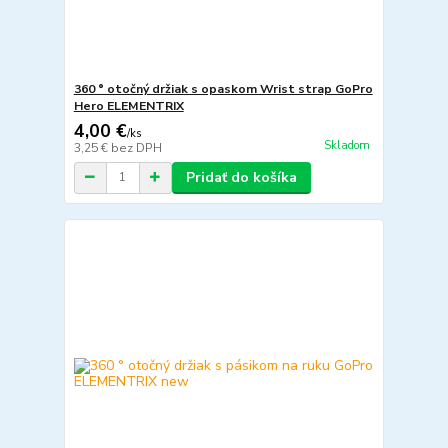
360 ° otočný držiak s opaskom Wrist strap GoPro
Hero ELEMENTRIX
4,00 €
/
ks
Skladom
3,25 €
bez DPH
Pridať do košíka