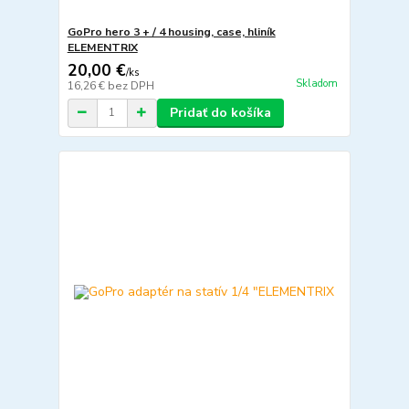
GoPro hero 3 + / 4 housing, case, hliník
ELEMENTRIX
20,00 €
/
ks
Skladom
16,26 €
bez DPH
Pridať do košíka