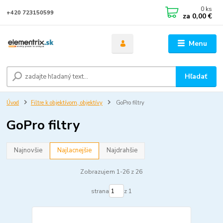
0
ks
+420 723150599
za
0,00 €
Menu
Hľadať
Úvod
Filtre k objektívom, objektívy
GoPro filtry
GoPro filtry
Najnovšie
Najlacnejšie
Najdrahšie
Zobrazujem 1-26 z 26
strana
z 1