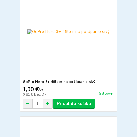
GoPro Hero 3+ 4filter na potápanie sivý
1,00 €
/
ks
Skladom
0,81 €
bez DPH
Pridať do košíka