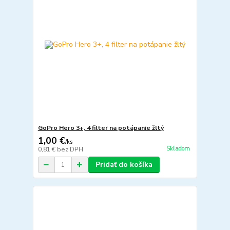
GoPro Hero 3+, 4 filter na potápanie žltý
1,00 €
/
ks
Skladom
0,81 €
bez DPH
Pridať do košíka