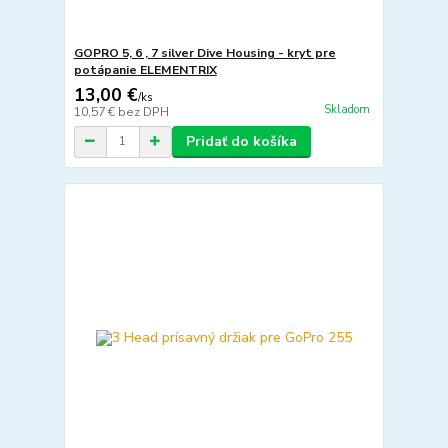
GOPRO 5, 6 , 7 silver Dive Housing - kryt pre
potápanie ELEMENTRIX
13,00 €
/
ks
Skladom
10,57 €
bez DPH
Pridať do košíka