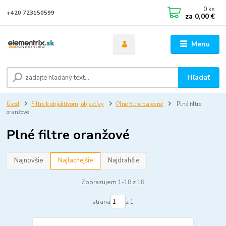
0
ks
+420 723150599
za
0,00 €
Menu
Hľadať
Úvod
Filtre k objektívom, objektívy
Plné filtre barevné
Plné filtre
oranžové
Plné filtre oranžové
Najnovšie
Najlacnejšie
Najdrahšie
Zobrazujem 1-18 z 18
strana
z 1