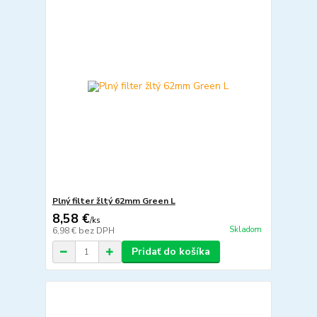
Plný filter žltý 62mm Green L
8,58 €
/
ks
Skladom
6,98 €
bez DPH
Pridať do košíka