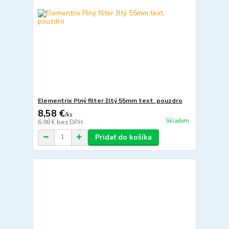
Elementrix Plný filter žltý 55mm text. pouzdro
8,58 €
/
ks
Skladom
6,98 €
bez DPH
Pridať do košíka