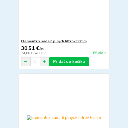
Elementrix sada 6 plných filtrov 58mm
30,51 €
/
ks
Skladom
24,80 €
bez DPH
Pridať do košíka