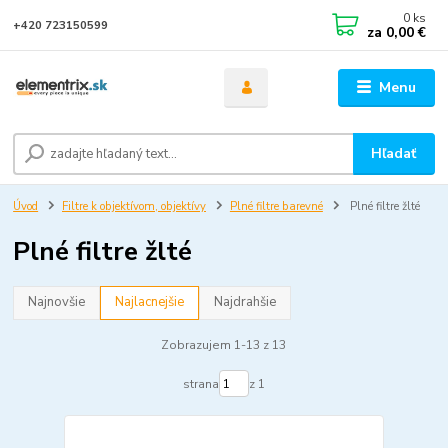
0
ks
+420 723150599
za
0,00 €
Menu
Hľadať
Úvod
Filtre k objektívom, objektívy
Plné filtre barevné
Plné filtre žlté
Plné filtre žlté
Najnovšie
Najlacnejšie
Najdrahšie
Zobrazujem 1-13 z 13
strana
z 1