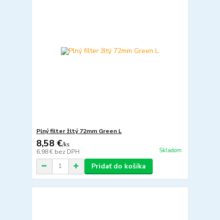
Plný filter žltý 72mm Green L
8,58 €
/
ks
Skladom
6,98 €
bez DPH
Pridať do košíka