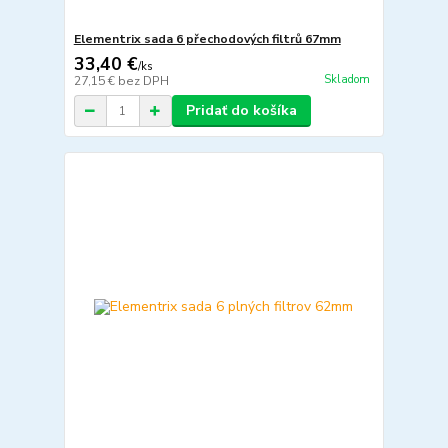
Elementrix sada 6 přechodových filtrů 67mm
33,40 €
/
ks
Skladom
27,15 €
bez DPH
Pridať do košíka