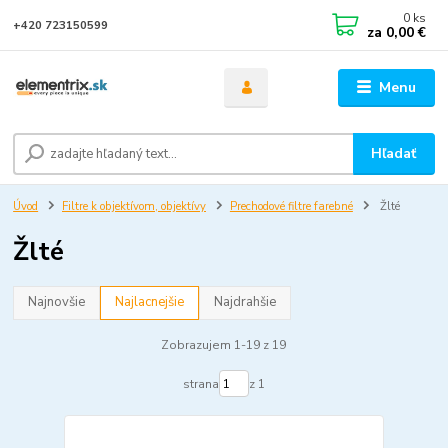
0
ks
+420 723150599
za
0,00 €
Menu
Hľadať
Úvod
Filtre k objektívom, objektívy
Prechodové filtre farebné
Žlté
Žlté
Najnovšie
Najlacnejšie
Najdrahšie
Zobrazujem 1-19 z 19
strana
z 1