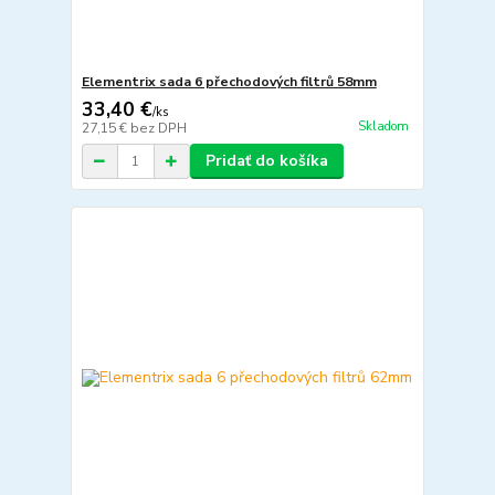
Elementrix sada 6 přechodových filtrů 58mm
33,40 €
/
ks
Skladom
27,15 €
bez DPH
Pridať do košíka