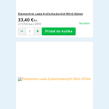
Elementrix sada 6 přechodových filtrů 62mm
33,40 €
/
ks
Skladom
27,15 €
bez DPH
Pridať do košíka