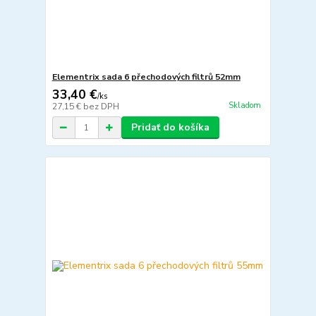
Elementrix sada 6 přechodových filtrů 52mm
33,40 €
/
ks
Skladom
27,15 €
bez DPH
Pridať do košíka