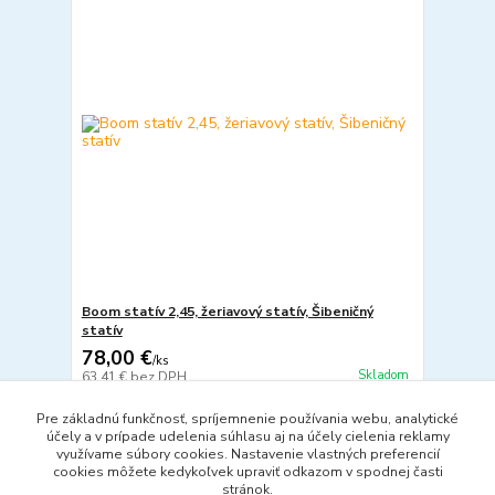
Boom statív 2,45, žeriavový statív, Šibeničný
statív
78,00 €
/
ks
Skladom
63,41 €
bez DPH
Pridať do košíka
Pre základnú funkčnosť, spríjemnenie používania webu, analytické
účely a v prípade udelenia súhlasu aj na účely cielenia reklamy
využívame súbory cookies. Nastavenie vlastných preferencií
cookies môžete kedykoľvek upraviť odkazom v spodnej časti
strana
z 1
stránok.