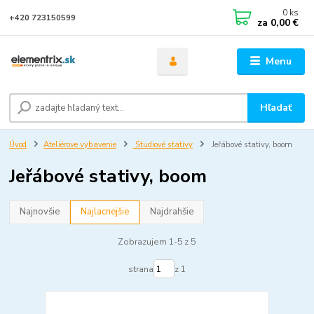
0
ks
+420 723150599
za
0,00 €
Menu
Hľadať
Úvod
Ateliérove vybavenie
Studiové stativy
Jeřábové stativy, boom
Jeřábové stativy, boom
Najnovšie
Najlacnejšie
Najdrahšie
Zobrazujem 1-5 z 5
strana
z 1