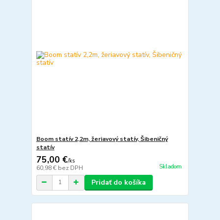
Boom statív 2,2m, žeriavový statív, Šibeničný
statív
75,00 €
/
ks
Skladom
60,98 €
bez DPH
Pridať do košíka