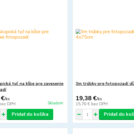
pická tyč na kĺbe pre zavesenie
3m trúbky pre fotopozadí d
adí
 €
19,38 €
/
ks
/
ks
Skladom
bez DPH
15,76 €
bez DPH
Pridať do košíka
Pridať do koš