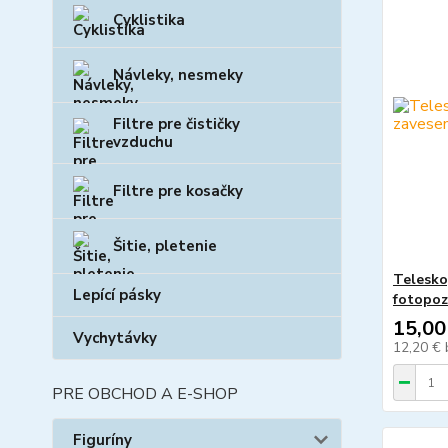
Cyklistika
Návleky, nesmeky
Filtre pre čističky
vzduchu
Filtre pre kosačky
Šitie, pletenie
Telesko
Lepící pásky
fotopoz
15,00
Vychytávky
12,20 €
PRE OBCHOD A E-SHOP
Figuríny