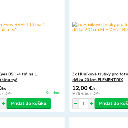
Eyes BSH-4 tŕň na 1
3x Hliníkové trubky pro fot
tálnu tyč
délka 201cm ELEMENTRIX
€
12,00 €
/
ks
/
ks
Skladom
ez DPH
9,76 €
bez DPH
Pridať do košíka
Pridať do koš