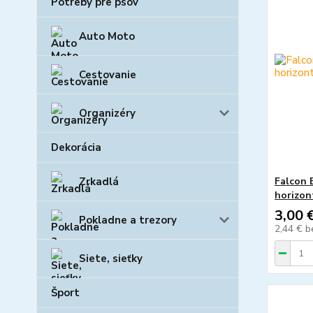
Potreby pre psov
Auto Moto
Cestovanie
Organizéry
Dekorácia
Falcon 
Zrkadlá
horizon
3,00 
Pokladne a trezory
2,44 €
b
Siete, sieťky
Šport