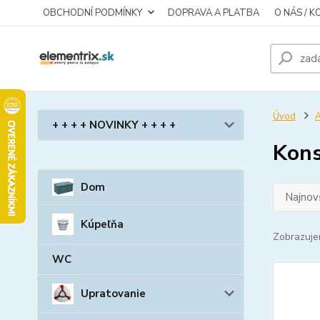
OBCHODNÍ PODMÍNKY
DOPRAVA A PLATBA
O NÁS / 
Úvod
A
+ + + + NOVINKY + + + +
Kons
Dom
Najnov
Kúpeľňa
Zobrazuje
WC
Upratovanie