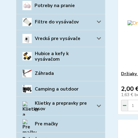
Potreby na pranie
Filtre do vysávačov
Vrecká pre vysávače
Hubice a kefy k
vysávačom
Záhrada
Držiaky 
2,00 
Camping a outdoor
1,63 €
b
Klietky a prepravky pre
psov
Pre mačky