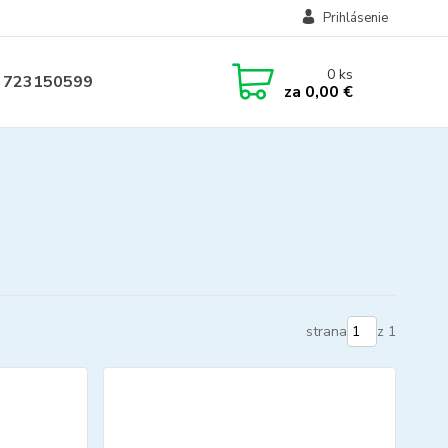
Prihlásenie
0
ks
 723150599
za
0,00 €
strana
z 1