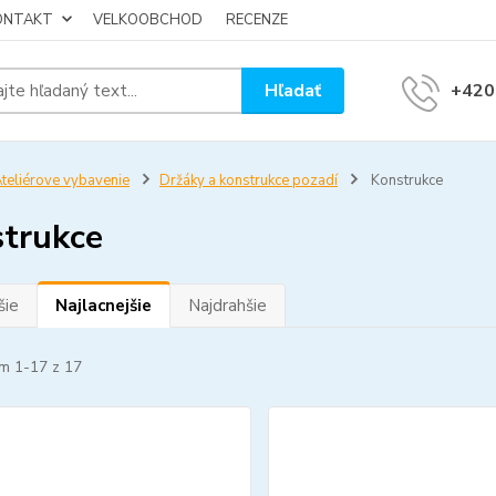
KONTAKT
VELKOOBCHOD
RECENZE
Hľadať
+420
teliérove vybavenie
Držáky a konstrukce pozadí
Konstrukce
trukce
šie
Najlacnejšie
Najdrahšie
m 1-17 z 17