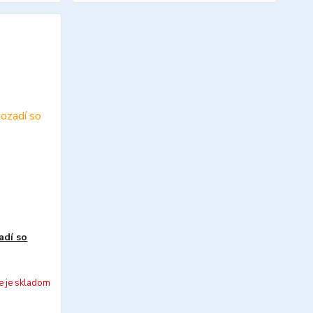
adí so
e je skladom