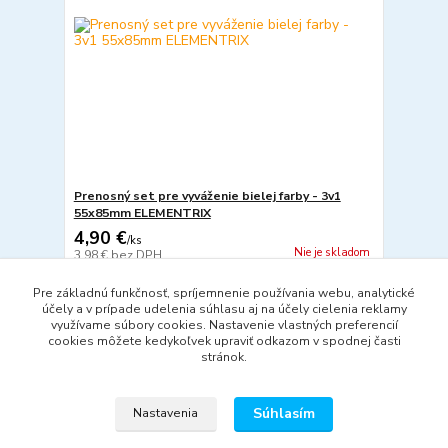
Prenosný set pre vyváženie bielej farby - 3v1
55x85mm ELEMENTRIX
4,90 €
/
ks
Nie je skladom
3,98 €
bez DPH
Detail
Pre základnú funkčnosť, spríjemnenie používania webu, analytické
účely a v prípade udelenia súhlasu aj na účely cielenia reklamy
využívame súbory cookies. Nastavenie vlastných preferencií
cookies môžete kedykoľvek upraviť odkazom v spodnej časti
strana
z 1
stránok.
Súhlasím
Nastavenia