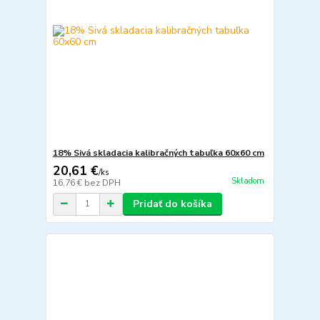
18% Sivá skladacia kalibračných tabuľka 60x60 cm
20,61 €
/
ks
Skladom
16,76 €
bez DPH
Pridať do košíka