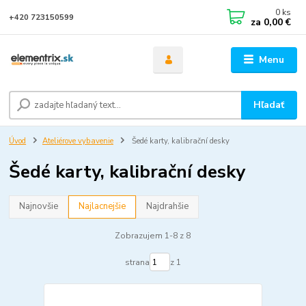
0
ks
+420 723150599
za
0,00 €
Menu
Hľadať
Úvod
Ateliérove vybavenie
Šedé karty, kalibrační desky
Šedé karty, kalibrační desky
Najnovšie
Najlacnejšie
Najdrahšie
Zobrazujem 1-8 z 8
strana
z 1