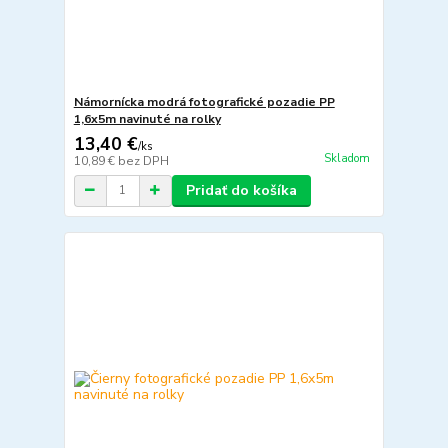
Námornícka modrá fotografické pozadie PP
1,6x5m navinuté na rolky
13,40 €
/
ks
Skladom
10,89 €
bez DPH
Pridať do košíka