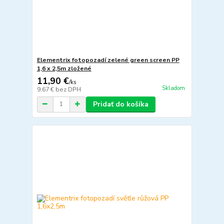
Elementrix fotopozadí zelené green screen PP
1,6 x 2,5m zložené
11,90 €
/
ks
Skladom
9,67 €
bez DPH
Pridať do košíka