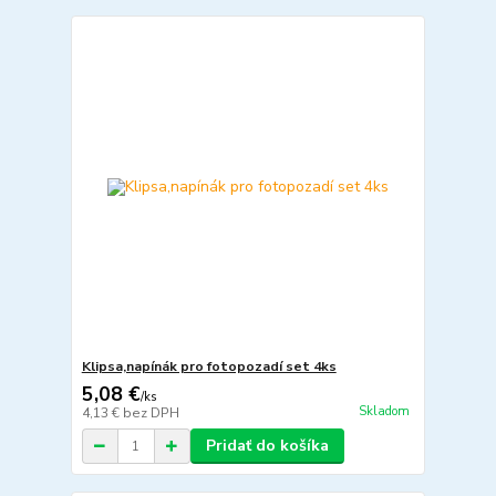
Klipsa,napínák pro fotopozadí set 4ks
5,08 €
/
ks
Skladom
4,13 €
bez DPH
Pridať do košíka