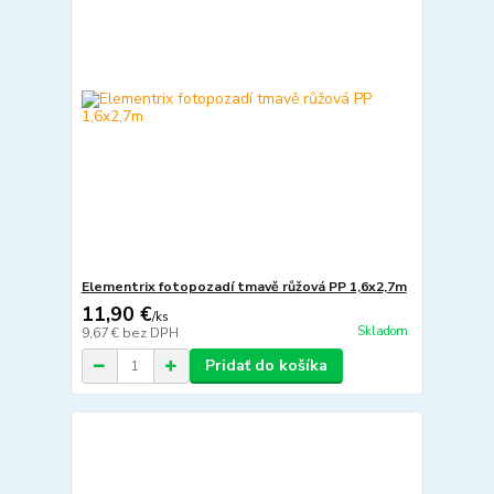
Elementrix fotopozadí tmavě růžová PP 1,6x2,7m
11,90 €
/
ks
Skladom
9,67 €
bez DPH
Pridať do košíka