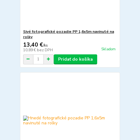
Sivé fotografické pozadie PP 1,6x5m navinuté na
rolky
13,40 €
/
ks
Skladom
10,89 €
bez DPH
Pridať do košíka