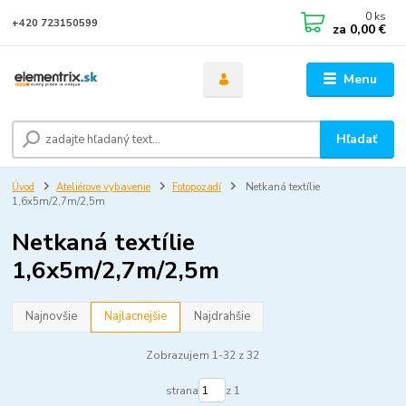
0
ks
+420 723150599
za
0,00 €
Menu
Hľadať
Úvod
Ateliérove vybavenie
Fotopozadí
Netkaná textílie
1,6x5m/2,7m/2,5m
Netkaná textílie
1,6x5m/2,7m/2,5m
Najnovšie
Najlacnejšie
Najdrahšie
Zobrazujem 1-32 z 32
strana
z 1