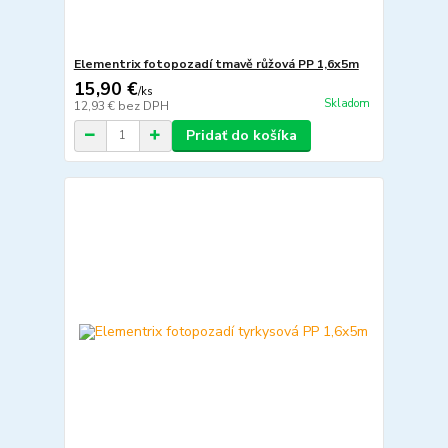
Elementrix fotopozadí tmavě růžová PP 1,6x5m
15,90 €
/
ks
Skladom
12,93 €
bez DPH
Pridať do košíka