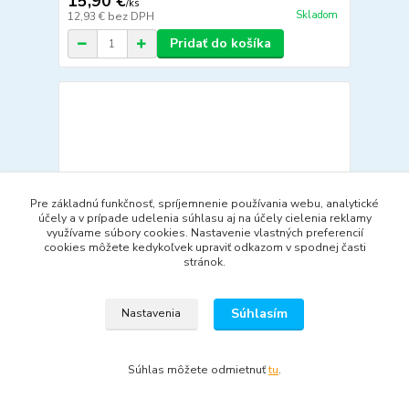
15,90 €
/
ks
Skladom
12,93 €
bez DPH
Pridať do košíka
Pre základnú funkčnosť, spríjemnenie používania webu, analytické
účely a v prípade udelenia súhlasu aj na účely cielenia reklamy
využívame súbory cookies. Nastavenie vlastných preferencií
cookies môžete kedykoľvek upraviť odkazom v spodnej časti
stránok.
Súhlasím
Nastavenia
Súhlas môžete odmietnuť
tu
.
Elementrix set fotopozadí zelené, černé, bílé 2x
svěrka green screen