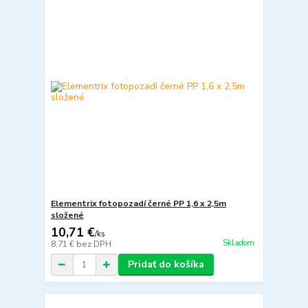
Elementrix fotopozadí černé PP 1,6 x 2,5m
složené
10,71 €
/
ks
Skladom
8,71 €
bez DPH
Pridať do košíka