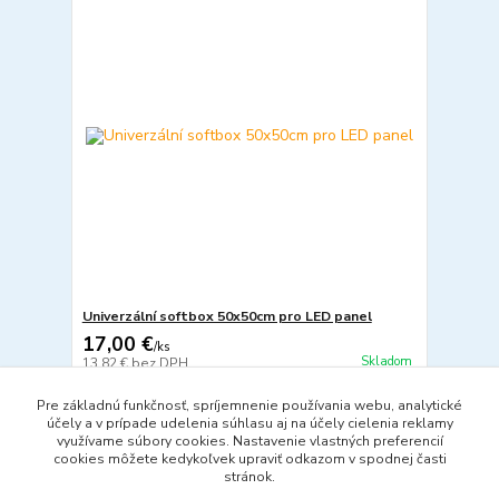
Univerzální softbox 50x50cm pro LED panel
17,00 €
/
ks
Skladom
13,82 €
bez DPH
Pridať do košíka
Pre základnú funkčnosť, spríjemnenie používania webu, analytické
účely a v prípade udelenia súhlasu aj na účely cielenia reklamy
využívame súbory cookies. Nastavenie vlastných preferencií
cookies môžete kedykoľvek upraviť odkazom v spodnej časti
strana
z 1
stránok.