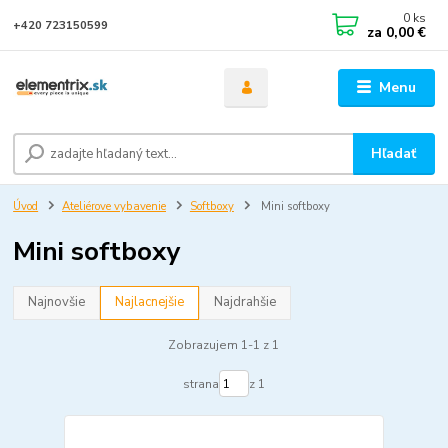
0
ks
+420 723150599
za
0,00 €
Menu
Hľadať
Úvod
Ateliérove vybavenie
Softboxy
Mini softboxy
Mini softboxy
Najnovšie
Najlacnejšie
Najdrahšie
Zobrazujem 1-1 z 1
strana
z 1